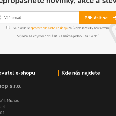
epropásněte novinky, akce a slev
Přihlásit se
Souhlasím se
zpracováním osobních údajů
za účelem rozesílky newsletteru.
Můžete se kdykoli odhlásit. Zasíláme jednou za 14 dní.
vatel e-shopu
Kde nás najdete
op s.r.o.
5/4, Michle,
a 4
701