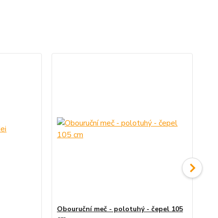
Obouruční meč - polotuhý - čepel 105
Př