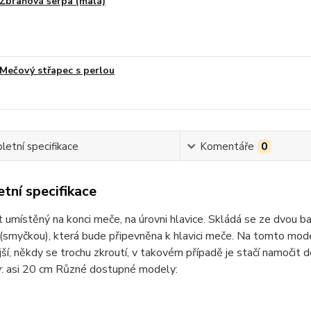
Zbraňová šerpa (malá)
Mečový střapec s perlou
etní specifikace
Komentáře
0
tní specifikace
umístěný na konci meče, na úrovni hlavice. Skládá se ze dvou bam
(smyčkou), která bude připevněna k hlavici meče. Na tomto mod
ější, někdy se trochu zkroutí, v takovém případě je stačí namočit
: asi 20 cm Různé dostupné modely: