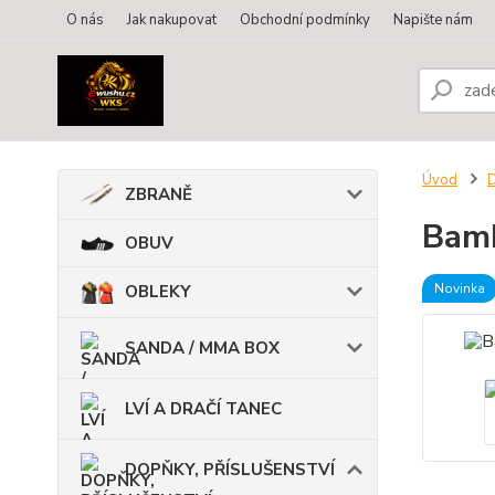
O nás
Jak nakupovat
Obchodní podmínky
Napište nám
Úvod
ZBRANĚ
Bamb
OBUV
Novinka
OBLEKY
SANDA / MMA BOX
LVÍ A DRAČÍ TANEC
DOPŇKY, PŘÍSLUŠENSTVÍ