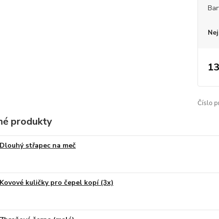
Bar
Nej
13
Číslo p
é produkty
Dlouhý střapec na meč
Kovové kuličky pro čepel kopí (3x)