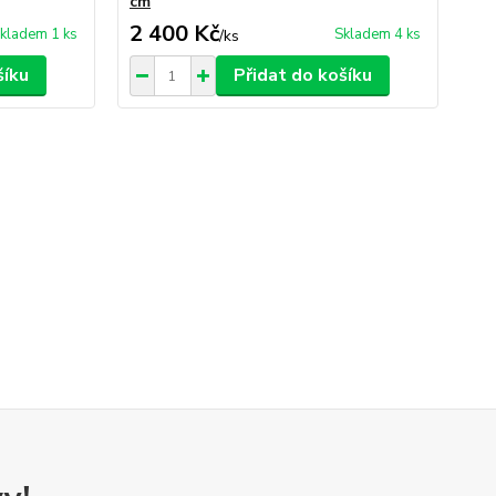
cm
2 400 Kč
6
kladem 1 ks
Skladem 4 ks
/
ks
šíku
Přidat do košíku