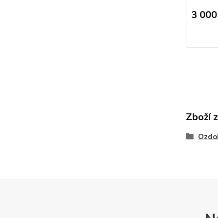
3 000
Zboží 
Ozdob