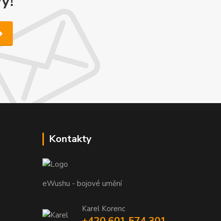
y!
Kontakty
eWushu - bojové umění
Karel Korenc
+420 601 574 301