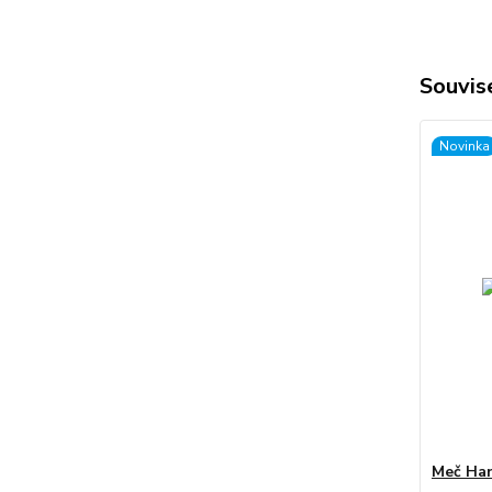
Souvise
Novinka
Meč Han