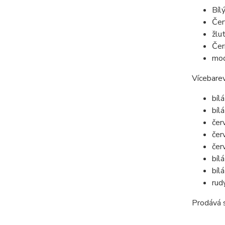
Bíl
Čer
žlu
Čer
mo
Vícebarev
bíl
bíl
čer
čer
čer
bíl
bíl
rud
Prodává s