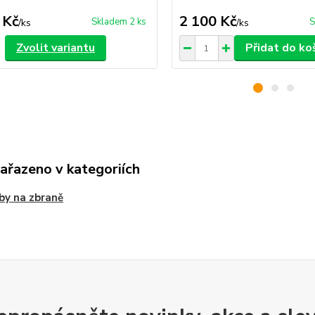
 Kč
2 100 Kč
Skladem 2 ks
S
/
ks
/
ks
Zvolit variantu
Přidat do ko
zařazeno v kategoriích
y na zbraně