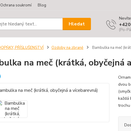
Ochrana soukromí
Blog
Nevíte
Hledat
+420
(Po-Pá
DOPŇKY, PŘÍSLUŠENSTVÍ
Ozdoby na zbraně
Bambulka na meč (krátk
ulka na meč (krátká, obyčejná a
Orname
dvou b
(smyčk
každá 
trochu 
Dos