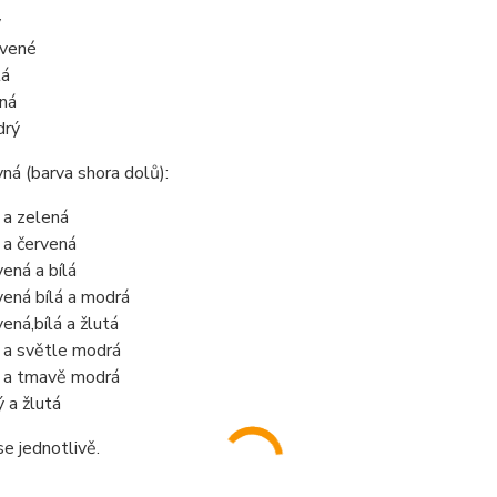
ý
vené
tá
ná
drý
ná (barva shora dolů):
á a zelená
á a červená
vená a bílá
vená bílá a modrá
vená,
bílá a žlutá
á a světle modrá
á a tmavě modrá
ý a žlutá
e jednotlivě.