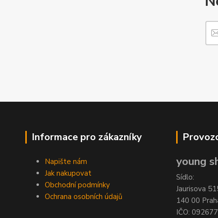
N
Informace pro zákazníky
Provozo
young sh
Napište nám
Jak nakupovat
Sídlo:
Obchodní podmínky
Jaurisova 51
Ochrana osobních údajů
140 00 Prah
IČO: 09267