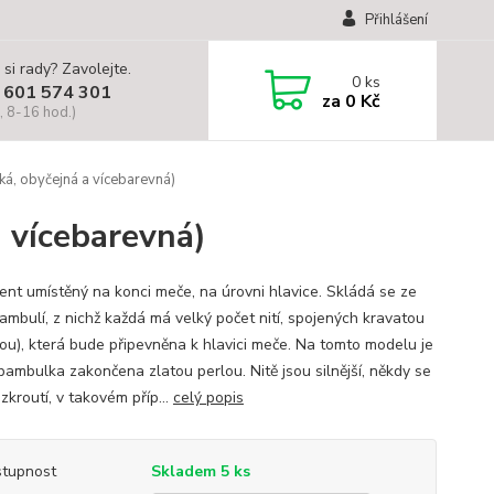
Přihlášení
 si rady? Zavolejte.
0
ks
 601 574 301
za
0 Kč
, 8-16 hod.)
á, obyčejná a vícebarevná)
 vícebarevná)
nt umístěný na konci meče, na úrovni hlavice. Skládá se ze
ambulí, z nichž každá má velký počet nití, spojených kravatou
ou), která bude připevněna k hlavici meče. Na tomto modelu je
bambulka zakončena zlatou perlou. Nitě jsou silnější, někdy se
zkroutí, v takovém příp...
celý popis
tupnost
Skladem 5 ks