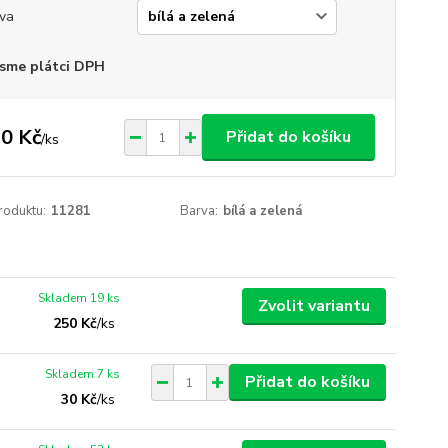
va
sme plátci DPH
0 Kč
Přidat do košíku
/
ks
roduktu:
11281
Barva:
bílá a zelená
Skladem 19 ks
Zvolit variantu
250 Kč
/
ks
Skladem 7 ks
Přidat do košíku
30 Kč
/
ks