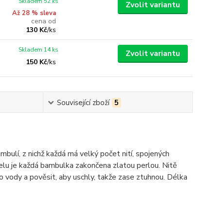
Skladem 52 ks
Zvolit variantu
Až 28 % sleva
cena od
130 Kč
/
ks
Skladem 14 ks
Zvolit variantu
150 Kč
/
ks
Související zboží
5
bulí, z nichž každá má velký počet nití, spojených
elu je každá bambulka zakončena zlatou perlou. Nitě
 do vody a pověsit, aby uschly, takže zase ztuhnou. Délka