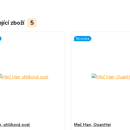
jící zboží
5
Novinka
, uhlíková ocel
Meč Han, QuanHei