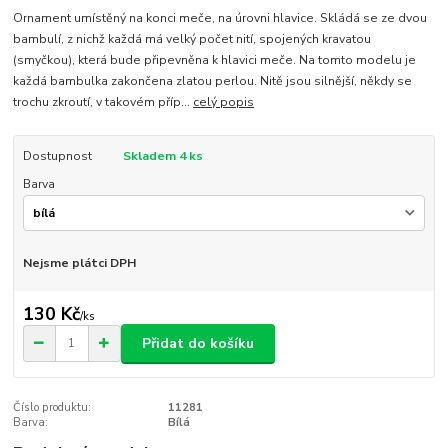
Ornament umístěný na konci meče, na úrovni hlavice. Skládá se ze dvou
bambulí, z nichž každá má velký počet nití, spojených kravatou
(smyčkou), která bude připevněna k hlavici meče. Na tomto modelu je
každá bambulka zakončena zlatou perlou. Nitě jsou silnější, někdy se
trochu zkroutí, v takovém příp...
celý popis
Dostupnost
Skladem 4 ks
Barva
Nejsme plátci DPH
130 Kč
/
ks
Přidat do košíku
Číslo produktu:
11281
Barva:
Bílá