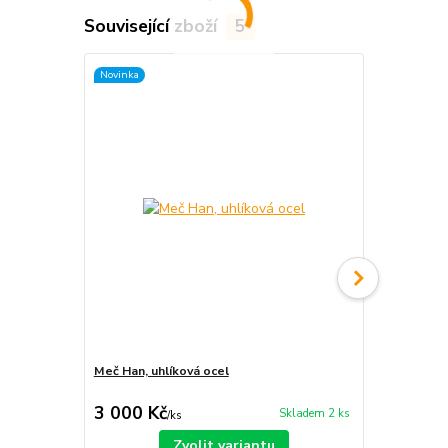
Související zboží
5
Novinka
Novinka
Meč Han, uhlíková ocel
Meč Han, Qu
3 000 Kč
2 100 Kč
Skladem 2 ks
/
ks
Zvolit variantu