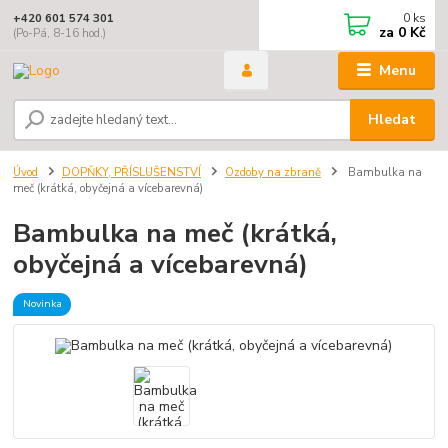
0
ks
+420 601 574 301
za
0 Kč
(Po-Pá, 8-16 hod.)
Menu
Hledat
Úvod
DOPŇKY, PŘÍSLUŠENSTVÍ
Ozdoby na zbraně
Bambulka na
meč (krátká, obyčejná a vícebarevná)
Bambulka na meč (krátká,
obyčejná a vícebarevná)
Novinka