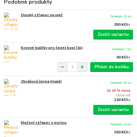
Podobné produkty
Dlouhý střapec na meč
Skladem 19 ks
250 Kč
/
ks
Zvolit variantu
Kovové kuličky pro čepel kopí (3x)
Skladem 7 ks
30 Kč
/
ks
Přidat do košíku
Zbraňová šerpa (malá)
Skladem 52 ks
Až 28 % sleva
cena od
130 Kč
/
ks
Zvolit variantu
Mečový střapec s perlou
Skladem 14 ks
150 Kč
/
ks