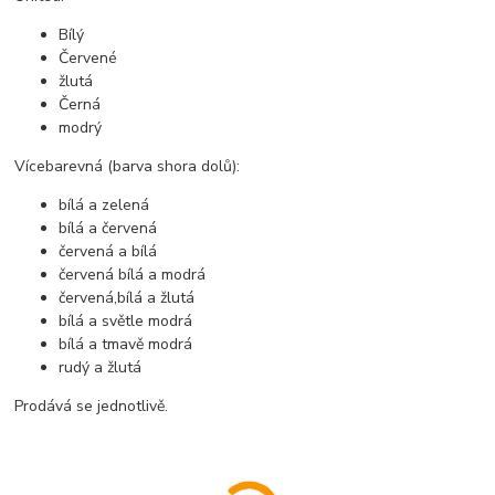
Bílý
Červené
žlutá
Černá
modrý
Vícebarevná (barva shora dolů):
bílá a zelená
bílá a červená
červená a bílá
červená bílá a modrá
červená,
bílá a žlutá
bílá a světle modrá
bílá a tmavě modrá
rudý a žlutá
Prodává se jednotlivě.