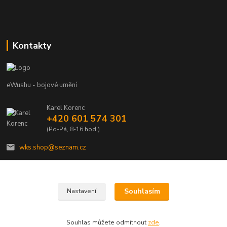
Kontakty
eWushu - bojové umění
Karel Korenc
+420 601 574 301
(Po-Pá, 8-16 hod.)
wks.shop@seznam.cz
Souhlasím
Nastavení
© Copyright 2021 - Young shop s.r.o., Jaurisova 515/4, Michle, 140 00 Praha 4
Souhlas můžete odmítnout
zde
.