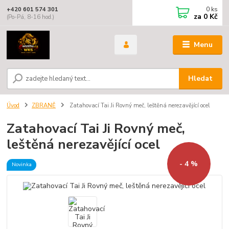
0
ks
+420 601 574 301
za
0 Kč
(Po-Pá, 8-16 hod.)
Menu
Hledat
Úvod
ZBRANĚ
Zatahovací Tai Ji Rovný meč, leštěná nerezavějící ocel
Zatahovací Tai Ji Rovný meč,
leštěná nerezavějící ocel
- 4 %
Novinka