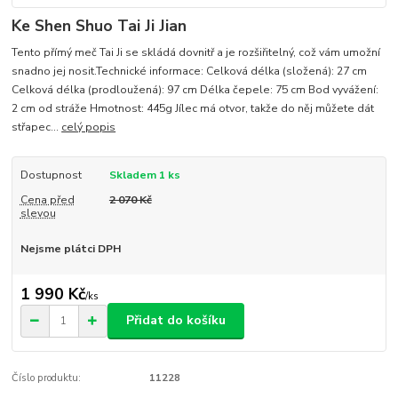
Ke Shen Shuo Tai Ji Jian
Tento přímý meč Tai Ji se skládá dovnitř a je rozšiřitelný, což vám umožní
snadno jej nosit.Technické informace: Celková délka (složená): 27 cm
Celková délka (prodloužená): 97 cm Délka čepele: 75 cm Bod vyvážení:
2 cm od stráže Hmotnost: 445g Jílec má otvor, takže do něj můžete dát
střapec...
celý popis
Dostupnost
Skladem 1 ks
Cena před
2 070 Kč
slevou
Nejsme plátci DPH
1 990 Kč
/
ks
Přidat do košíku
Číslo produktu:
11228