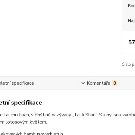
Bar
Nej
57
Číslo p
etní specifikace
Komentáře
0
tní specifikace
xe tai chi chuan, v čínštině nazývaný „Tai Ji Shan“. Stuhy jsou 
ým lotosovým květem.
lakovaných bambusových stuh