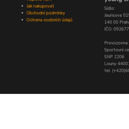
Jak nakupovat
Sídlo:
Obchodní podmínky
Jaurisova 51
Ochrana osobních údajů
140 00 Prah
IČO: 09267
Provozovna:
Sportovní c
SNP 2206
Louny 4400
tel. (+420)
© Copyright 2021 - Young shop s.r.o., Jaurisova 515/4, Michle