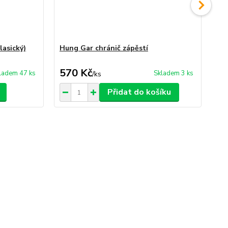
lasický)
Hung Gar chránič zápěstí
Hu
570 Kč
2
ladem 47 ks
Skladem 3 ks
/
ks
Přidat do košíku