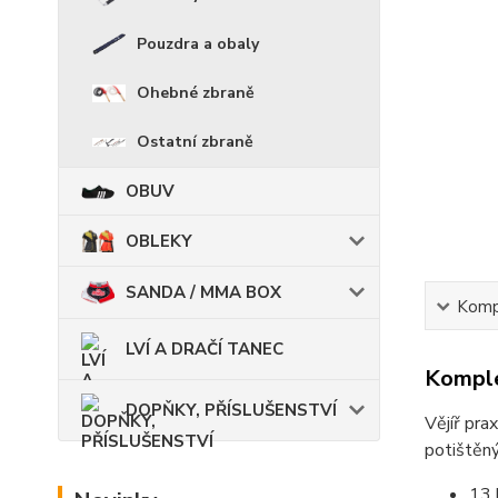
Pouzdra a obaly
Ohebné zbraně
Ostatní zbraně
OBUV
OBLEKY
SANDA / MMA BOX
Kompl
LVÍ A DRAČÍ TANEC
Komple
DOPŇKY, PŘÍSLUŠENSTVÍ
Vějíř pra
potištěn
13 