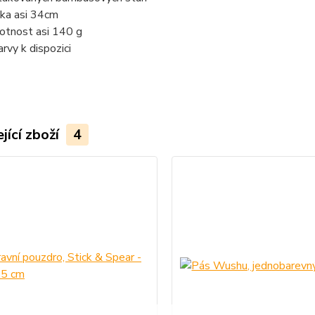
ka asi 34cm
tnost asi 140 g
arvy k dispozici
jící zboží
4