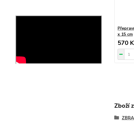
Přeprav
x 15 cm
570 K
Zboží 
ZBRA