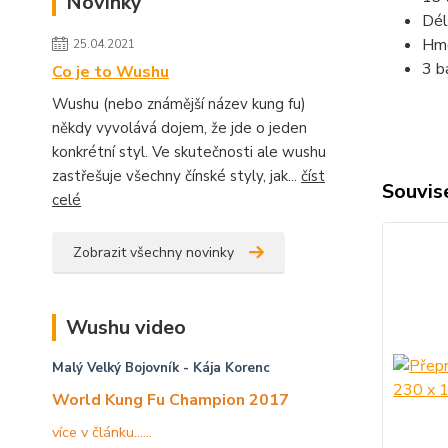
Novinky
Dél
Hmo
25.04.2021
3 b
Co je to Wushu
Wushu (nebo známější název kung fu)
někdy vyvolává dojem, že jde o jeden
konkrétní styl. Ve skutečnosti ale wushu
zastřešuje všechny čínské styly, jak...
číst
Souvise
celé
Zobrazit všechny novinky
Wushu video
Malý Velký Bojovník
- Kája Korenc
World Kung Fu Champion 2017
více v článku......