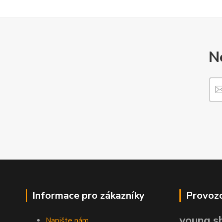
N
Informace pro zákazníky
Provozo
young sh
Napište nám