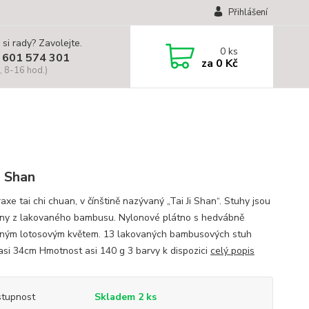
Přihlášení
 si rady? Zavolejte.
0
ks
 601 574 301
za
0 Kč
, 8-16 hod.)
i Shan
raxe tai chi chuan, v čínštině nazývaný „Tai Ji Shan“. Stuhy jsou
ny z lakovaného bambusu. Nylonové plátno s hedvábně
ěným lotosovým květem. 13 lakovaných bambusových stuh
asi 34cm Hmotnost asi 140 g 3 barvy k dispozici
celý popis
tupnost
Skladem 2 ks