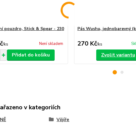
ní pouzdro, Stick & Spear - 230
Pás Wushu, jednobarevný (k
č
270 Kč
Není skladem
Sk
/
ks
/
ks
Přidat do košíku
Zvolit variantu
zařazeno v kategoriích
NĚ
Vějíře