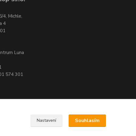
5/4, Michle,
a 4
701
entrum Luna
1
601 574 301
Souhlasím
Nastavení
, 140 00 Praha 4