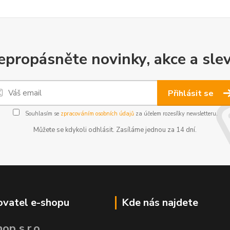
epropásněte novinky, akce a slev
Přihlásit se
Souhlasím se
zpracováním osobních údajů
za účelem rozesílky newsletteru.
Můžete se kdykoli odhlásit. Zasíláme jednou za 14 dní.
vatel e-shopu
Kde nás najdete
op s.r.o.