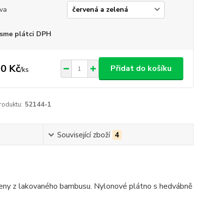
va
sme plátci DPH
0 Kč
Přidat do košíku
/
ks
roduktu:
52144-1
Související zboží
4
vyrobeny z lakovaného bambusu. Nylonové plátno s hedvábně