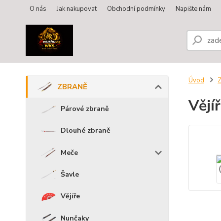
O nás
Jak nakupovat
Obchodní podmínky
Napište nám
Úvod
ZBRANĚ
Vějíř
Párové zbraně
Dlouhé zbraně
Meče
Šavle
Vějíře
Nunčaky