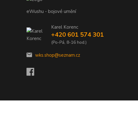
eWushu - bojové umění
Karel Korenc
+420 601 574 301
(Po-Pá, 8-16 hod.)
wks.shop@seznam.cz
Vytvořeno na
Eshop-rychle.cz