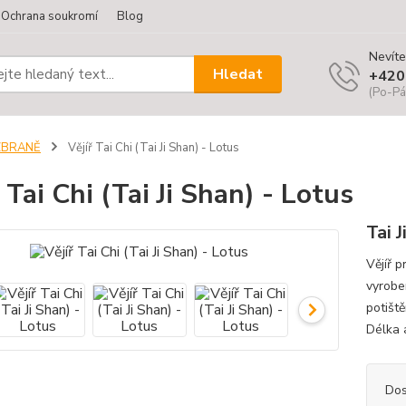
Ochrana soukromí
Blog
Nevíte
Hledat
+420
(Po-Pá
ZBRANĚ
Vějíř Tai Chi (Tai Ji Shan) - Lotus
 Tai Chi (Tai Ji Shan) - Lotus
Tai J
Vějíř p
vyrobe
potišt
Délka 
Dos