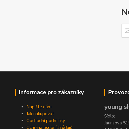
N
Informace pro zákazníky
Provozo
young sh
Napište nám
Jak nakupovat
Sídlo:
Obchodní podmínky
Jaurisova 51
Ochrana osobních údajů