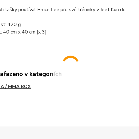
h tašky používal Bruce Lee pro své tréninky v Jeet Kun do.
st: 420 g
t: 40 cm x 40 cm [x 3]
zařazeno v kategoriích
A / MMA BOX