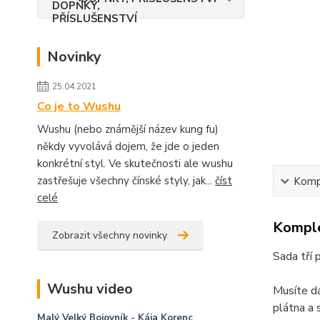
Novinky
25.04.2021
Co je to Wushu
Wushu (nebo známější název kung fu)
někdy vyvolává dojem, že jde o jeden
konkrétní styl. Ve skutečnosti ale wushu
zastřešuje všechny čínské styly, jak...
číst
Kompl
celé
Komple
Zobrazit všechny novinky
Sada tří 
Wushu video
Musíte dá
plátna a 
Malý Velký Bojovník
- Kája Korenc