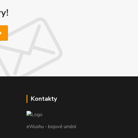
y!
Kontakty
eWushu - bojové umění