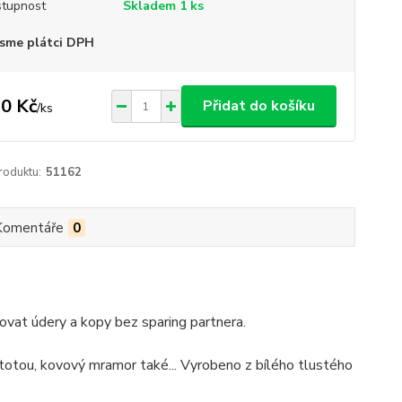
tupnost
Skladem 1 ks
sme plátci DPH
0 Kč
Přidat do košíku
/
ks
roduktu:
51162
Komentáře
0
ovat údery a kopy bez sparing partnera.
stotou, kovový mramor také... Vyrobeno z bílého tlustého