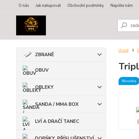
O nás
Jak nakupovat
Obchodní podmínky
Napište nám
Úvod
ZBRANĚ
Trip
OBUV
Novinka
OBLEKY
SANDA / MMA BOX
LVÍ A DRAČÍ TANEC
DOPŇKY, PŘÍSLUŠENSTVÍ