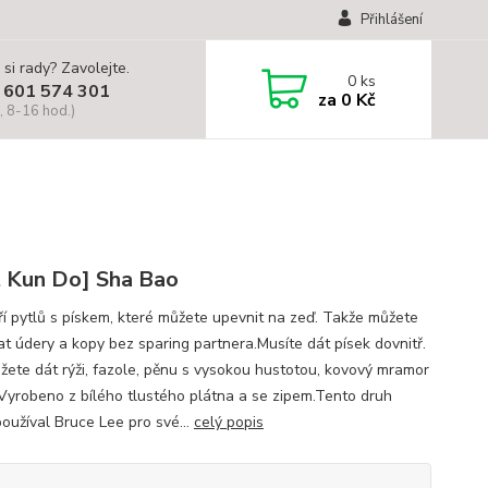
Přihlášení
 si rady? Zavolejte.
0
ks
 601 574 301
za
0 Kč
, 8-16 hod.)
t Kun Do] Sha Bao
ří pytlů s pískem, které můžete upevnit na zeď. Takže můžete
at údery a kopy bez sparing partnera.Musíte dát písek dovnitř.
žete dát rýži, fazole, pěnu s vysokou hustotou, kovový mramor
. Vyrobeno z bílého tlustého plátna a se zipem.Tento druh
používal Bruce Lee pro své...
celý popis