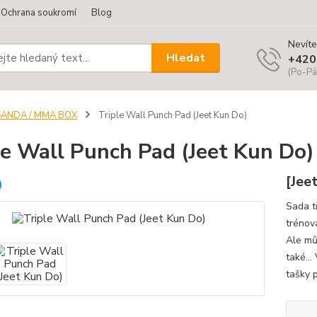
Ochrana soukromí
Blog
Nevíte
Hledat
+420
(Po-Pá
SANDA / MMA BOX
Triple Wall Punch Pad (Jeet Kun Do)
le Wall Punch Pad (Jeet Kun Do)
[Jee
Sada t
trénov
Ale mů
také..
tašky 