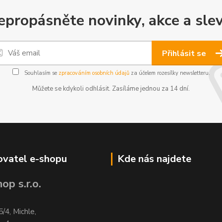
epropásněte novinky, akce a slev
Přihlásit se
Souhlasím se
zpracováním osobních údajů
za účelem rozesílky newsletteru.
Můžete se kdykoli odhlásit. Zasíláme jednou za 14 dní.
vatel e-shopu
Kde nás najdete
op s.r.o.
5/4, Michle,