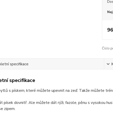
Dos
Nej
96
Číslo p
etní specifikace
tní specifikace
pytlů s pískem, které můžete upevnit na zeď. Takže můžete trén
t písek dovnitř. Ale můžete dát rýži, fazole, pěnu s vysokou hu
se zipem.