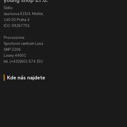
young shop s.r.o.
Sídlo:
Jaurisova 515/4, Michle,
140 00 Praha 4
IČO: 09267701
Provozovna:
Sportovní centrum Luna
SNP 2206
Louny 44001
tel. (+420)601 574 301
Kde nás najdete