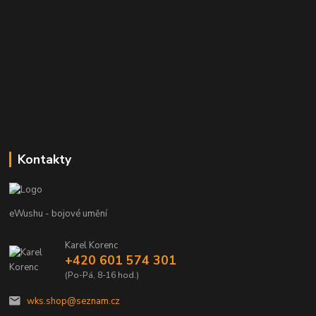
Kontakty
eWushu - bojové umění
Karel Korenc
+420 601 574 301
(Po-Pá, 8-16 hod.)
wks.shop@seznam.cz