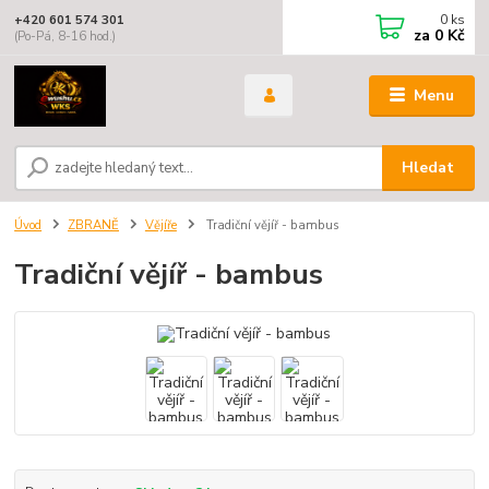
0
ks
+420 601 574 301
za
0 Kč
(Po-Pá, 8-16 hod.)
Menu
Hledat
Úvod
ZBRANĚ
Vějíře
Tradiční vějíř - bambus
Tradiční vějíř - bambus