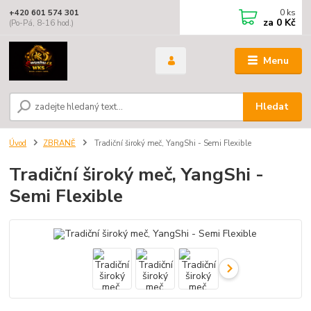
0
ks
+420 601 574 301
za
0 Kč
(Po-Pá, 8-16 hod.)
Menu
Hledat
Úvod
ZBRANĚ
Tradiční široký meč, YangShi - Semi Flexible
Tradiční široký meč, YangShi -
Semi Flexible