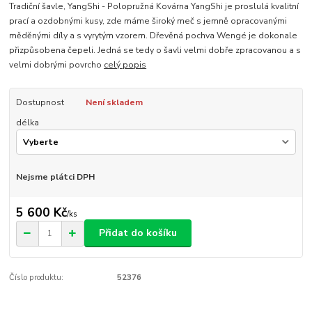
Tradiční šavle, YangShi - Polopružná Kovárna YangShi je proslulá kvalitní
prací a ozdobnými kusy, zde máme široký meč s jemně opracovanými
měděnými díly a s vyrytým vzorem. Dřevěná pochva Wengé je dokonale
přizpůsobena čepeli. Jedná se tedy o šavli velmi dobře zpracovanou a s
velmi dobrými povrcho
celý popis
Dostupnost
Není skladem
délka
Nejsme plátci DPH
5 600 Kč
/
ks
Přidat do košíku
Číslo produktu:
52376