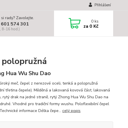
Přihlášení
 si rady? Zavolejte.
0
ks
 601 574 301
za
0 Kč
, 8-16 hod.)
- polopružná
ng Hua Wu Shu Dao
široký meč, čepel z nerezové oceli, tenká a polopružná
dní třetina čepele). Měděná a lakovaná kovová část, lakovaná
, rytý drak na jedné straně, rytý Zhong Hua Wu Shu Dao na
 druhé. Vhodné pro tradiční formy wushu. Poloflexibilní čepel
Technické informace Délka čepe...
celý popis