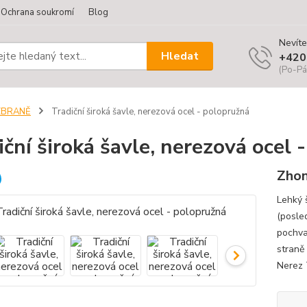
Ochrana soukromí
Blog
Nevíte
Hledat
+420
(Po-Pá
ZBRANĚ
Tradiční široká šavle, nerezová ocel - polopružná
iční široká šavle, nerezová ocel 
Zho
Lehký 
(posle
pochva
straně
Nerez 