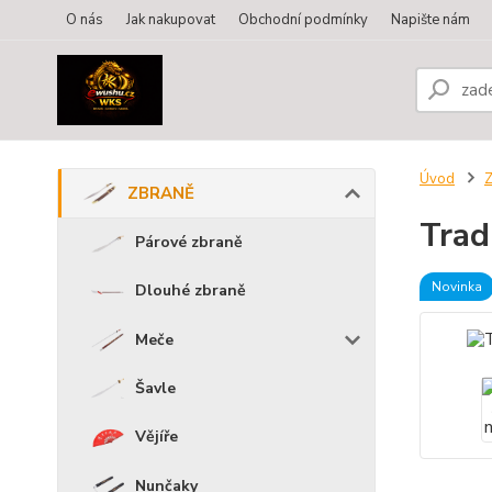
O nás
Jak nakupovat
Obchodní podmínky
Napište nám
Úvod
ZBRANĚ
Trad
Párové zbraně
Novinka
Dlouhé zbraně
Meče
Šavle
Vějíře
Nunčaky