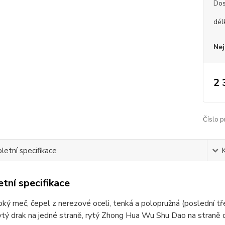
Dos
dél
Nej
2 
Číslo p
etní specifikace
tní specifikace
oký meč, čepel z nerezové oceli, tenká a polopružná (poslední t
ytý drak na jedné straně, rytý Zhong Hua Wu Shu Dao na straně 