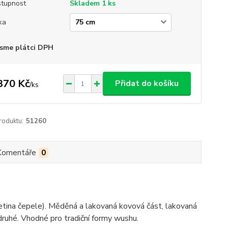
tupnost
Skladem 1 ks
ka
sme plátci DPH
370 Kč
Přidat do košíku
/
ks
roduktu:
51260
Komentáře
0
řetina čepele). Měděná a lakovaná kovová část, lakovaná
druhé. Vhodné pro tradiční formy wushu.