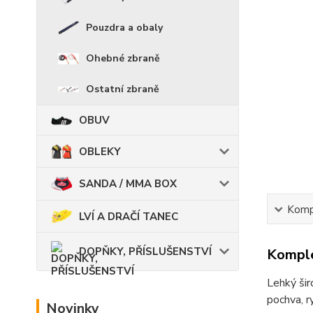
Pouzdra a obaly
Ohebné zbraně
Ostatní zbraně
OBUV
OBLEKY
SANDA / MMA BOX
Kompl
LVÍ A DRAČÍ TANEC
DOPŇKY, PŘÍSLUŠENSTVÍ
Komple
Lehký šir
pochva, r
Novinky