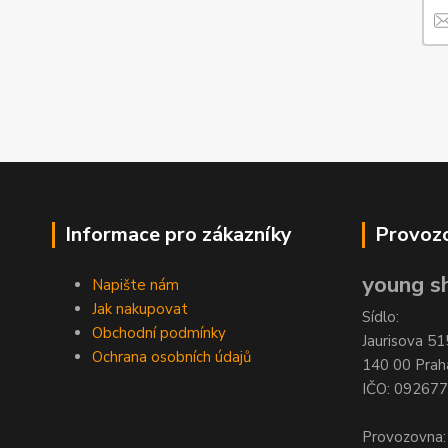
Informace pro zákazníky
Provozo
young sh
Napište nám
Jak nakupovat
Sídlo:
Obchodní podmínky
Jaurisova 51
Ochrana osobních údajů
140 00 Prah
IČO: 09267
Provozovna: