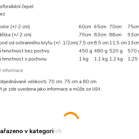
oflexibilní čepel
ez
pele (+/-2 cm)
60cm
65cm
70cm
75c
délka (+/-2 cm)
79cm
83cm
88cm
93c
bod od ochranného krytu (+/- 1/2cm)
7,5 cm
8,5 cm
11,5 cm
13c
 hmotnost bez pochvy
450 g
480 g
520 g
570 
 hmotnost s pochvou
1 kg
1,1 kg
1,2 kg
1,25
é informace
objednávané velikosti: 70 cm, 75 cm a 80 cm
je zde uvedena jako informace a může se lišit.
zařazeno v kategoriích