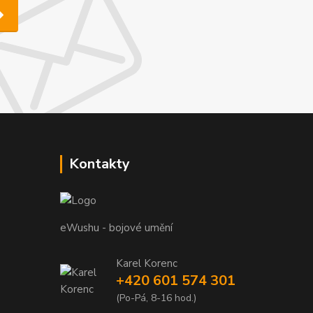
Kontakty
eWushu - bojové umění
Karel Korenc
+420 601 574 301
(Po-Pá, 8-16 hod.)