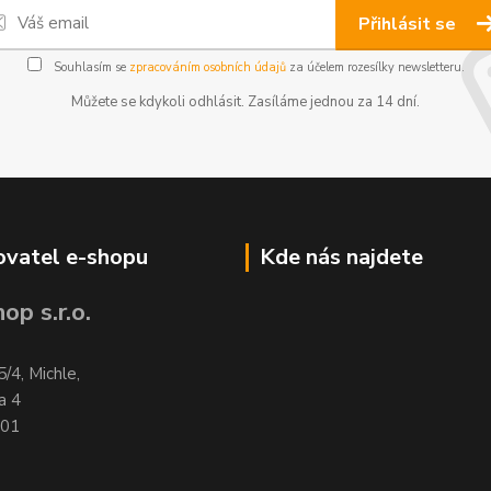
Přihlásit se
Souhlasím se
zpracováním osobních údajů
za účelem rozesílky newsletteru.
Můžete se kdykoli odhlásit. Zasíláme jednou za 14 dní.
vatel e-shopu
Kde nás najdete
op s.r.o.
5/4, Michle,
a 4
701