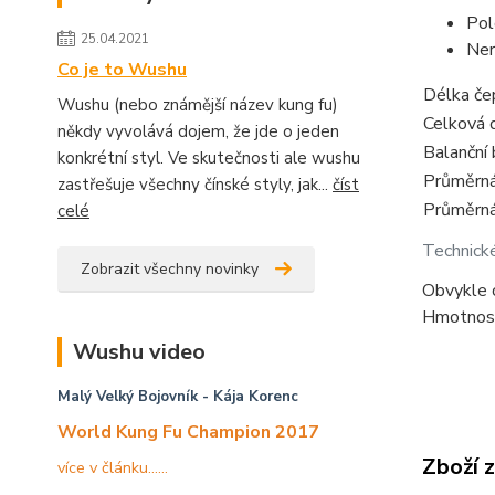
Pol
25.04.2021
Ner
Co je to Wushu
Délka če
Wushu (nebo známější název kung fu)
Celková 
někdy vyvolává dojem, že jde o jeden
Balanční 
konkrétní styl. Ve skutečnosti ale wushu
Průměrná
zastřešuje všechny čínské styly, jak...
číst
Průměrná
celé
Technick
Zobrazit všechny novinky
Obvykle 
Hmotnost 
Wushu video
Malý Velký Bojovník
- Kája Korenc
World Kung Fu Champion 2017
Zboží 
více v článku......