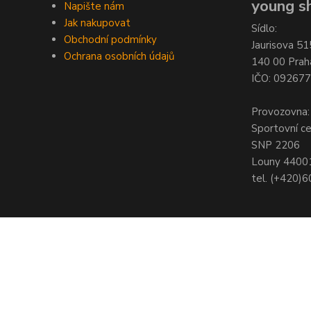
young sh
Napište nám
Jak nakupovat
Sídlo:
Obchodní podmínky
Jaurisova 51
Ochrana osobních údajů
140 00 Prah
IČO: 09267
Provozovna:
Sportovní c
SNP 2206
Louny 4400
tel. (+420)