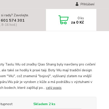
Přihlášení
 si rady? Zavolejte.
0
ks
 601 574 301
za
0 Kč
, 8-16 hod.)
oty Taolu Wu od značky Qiao Shang byly navrženy pro cvičení
ale také se hodily k praxi taiji. Boty Wu mají tradiční design
kem "Wu", což znamená "bojový", vyšívaný zlatem na vnější
 páru.Wu pár je vyroben z kůže a má podrážku s výztuhami v
h bodech, které zajišťují po...
celý popis
tupnost
Skladem 2 ks