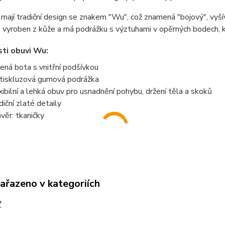
ají tradiční design se znakem "Wu", což znamená "bojový", vyšív
 vyroben z kůže a má podrážku s výztuhami v opěrných bodech, kt
ti obuvi Wu:
ená bota s vnitřní podšívkou
tiskluzová gumová podrážka
xibilní a lehká obuv pro usnadnění pohybu, držení těla a skoků
diční zlaté detaily
věr: tkaničky
zařazeno v kategoriích
V