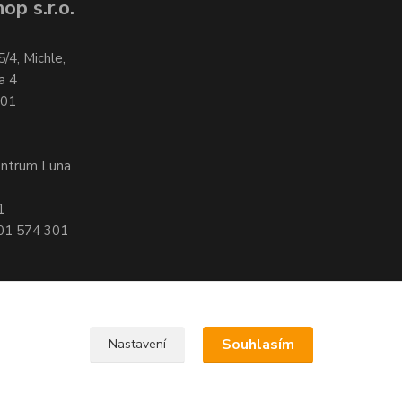
op s.r.o.
5/4, Michle,
a 4
701
entrum Luna
1
601 574 301
Souhlasím
Nastavení