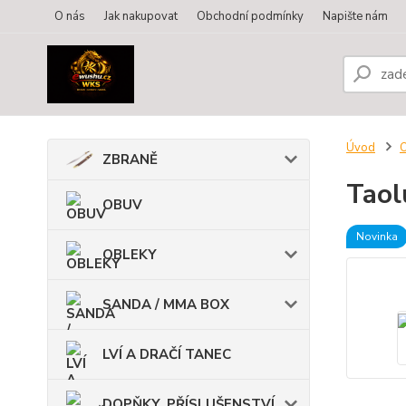
O nás
Jak nakupovat
Obchodní podmínky
Napište nám
Úvod
ZBRANĚ
Taol
OBUV
Novinka
OBLEKY
SANDA / MMA BOX
LVÍ A DRAČÍ TANEC
DOPŇKY, PŘÍSLUŠENSTVÍ