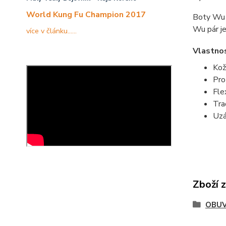
World Kung Fu Champion 2017
Boty Wu m
Wu pár je
více v článku......
Vlastnos
Kož
Pro
Fle
Tra
Uzá
Zboží 
OBU