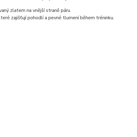
aný zlatem na vnější straně páru.
eré zajišťují pohodlí a pevné tlumení během tréninku.