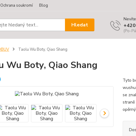
Ochrana soukromí
Blog
Nevíte
Hledat
+420
(Po-Pá
OBUV
Taolu Wu Boty, Qiao Shang
u Wu Boty, Qiao Shang
Tyto b
wushu, 
se zna
straně
opěrnýc
Dos