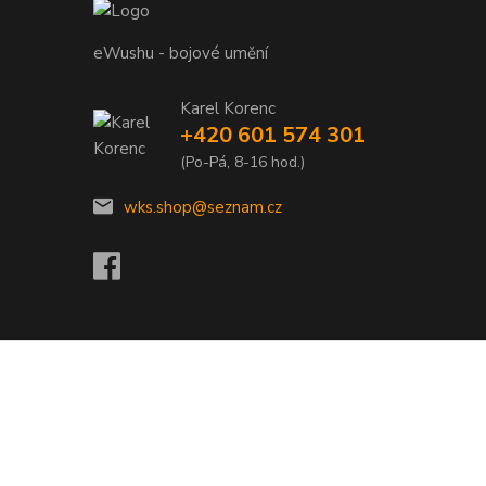
eWushu - bojové umění
Karel Korenc
+420 601 574 301
(Po-Pá, 8-16 hod.)
wks.shop@seznam.cz