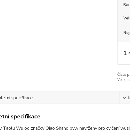
Bar
Vel
Nej
1 
Číslo p
Velikos
etní specifikace
tní specifikace
 Taolu Wu od značky Qiao Shang byly navrženy pro cvičení wushu, 