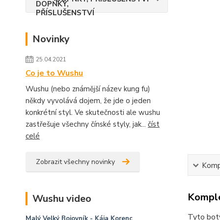
Novinky
25.04.2021
Co je to Wushu
Wushu (nebo známější název kung fu)
někdy vyvolává dojem, že jde o jeden
konkrétní styl. Ve skutečnosti ale wushu
zastřešuje všechny čínské styly, jak...
číst
celé
Zobrazit všechny novinky
Kompl
Komple
Wushu video
Tyto boty
Malý Velký Bojovník
- Kája Korenc