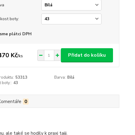
va
ikost boty:
sme plátci DPH
470 Kč
Přidat do košíku
/
ks
roduktu:
53313
Barva:
Bílá
t boty::
43
Komentáře
0
ale také se hodily k praxi taiji.