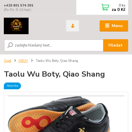
0
ks
+420 601 574 301
za
0 Kč
(Po-Pá, 8-16 hod.)
Menu
Hledat
Úvod
OBUV
Taolu Wu Boty, Qiao Shang
Taolu Wu Boty, Qiao Shang
Novinka