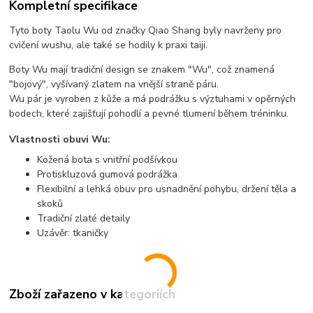
Kompletní specifikace
Tyto boty Taolu Wu od značky Qiao Shang byly navrženy pro
cvičení wushu, ale také se hodily k praxi taiji.
Boty Wu mají tradiční design se znakem "Wu", což znamená
"bojový", vyšívaný zlatem na vnější straně páru.
Wu pár je vyroben z kůže a má podrážku s výztuhami v opěrných
bodech, které zajišťují pohodlí a pevné tlumení během tréninku.
Vlastnosti obuvi Wu:
Kožená bota s vnitřní podšívkou
Protiskluzová gumová podrážka
Flexibilní a lehká obuv pro usnadnění pohybu, držení těla a
skoků
Tradiční zlaté detaily
Uzávěr: tkaničky
Zboží zařazeno v kategoriích