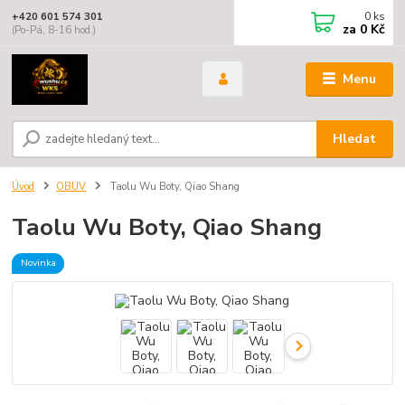
0
ks
+420 601 574 301
za
0 Kč
(Po-Pá, 8-16 hod.)
Menu
Hledat
Úvod
OBUV
Taolu Wu Boty, Qiao Shang
Taolu Wu Boty, Qiao Shang
Novinka