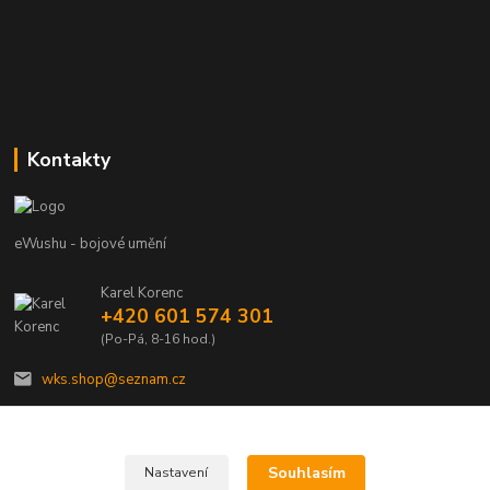
Kontakty
eWushu - bojové umění
Karel Korenc
+420 601 574 301
(Po-Pá, 8-16 hod.)
wks.shop@seznam.cz
Souhlasím
Nastavení