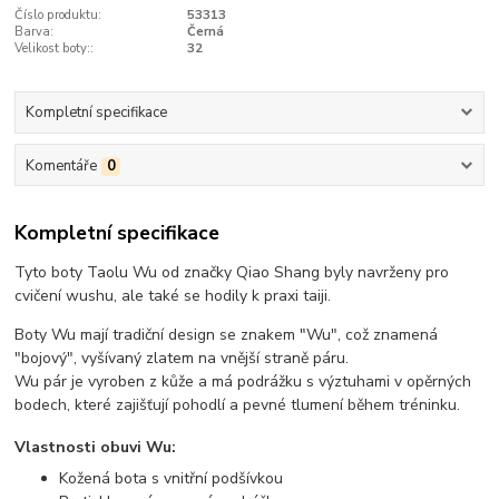
Číslo produktu:
53313
Barva:
Černá
Velikost boty::
32
Kompletní specifikace
Komentáře
0
Kompletní specifikace
Tyto boty Taolu Wu od značky Qiao Shang byly navrženy pro
cvičení wushu, ale také se hodily k praxi taiji.
Boty Wu mají tradiční design se znakem "Wu", což znamená
"bojový", vyšívaný zlatem na vnější straně páru.
Wu pár je vyroben z kůže a má podrážku s výztuhami v opěrných
bodech, které zajišťují pohodlí a pevné tlumení během tréninku.
Vlastnosti obuvi Wu:
Kožená bota s vnitřní podšívkou