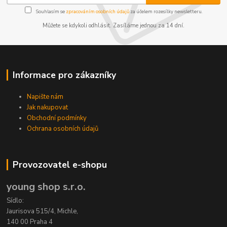
Souhlasím se
zpracováním osobních údajů
za účelem rozesílky newsletteru.
Můžete se kdykoli odhlásit. Zasíláme jednou za 14 dní.
Informace pro zákazníky
Napište nám
Jak nakupovat
Obchodní podmínky
Ochrana osobních údajů
Provozovatel e-shopu
young shop s.r.o.
Sídlo:
Jaurisova 515/4, Michle,
140 00 Praha 4