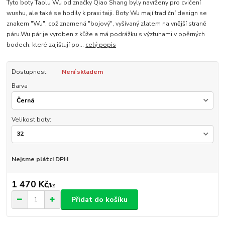
Tyto boty Taolu Wu od značky Qiao Shang byly navrženy pro cvičení
wushu, ale také se hodily k praxi taiji. Boty Wu mají tradiční design se
znakem "Wu", což znamená "bojový", vyšívaný zlatem na vnější straně
páru.Wu pár je vyroben z kůže a má podrážku s výztuhami v opěrných
bodech, které zajišťují po...
celý popis
Dostupnost
Není skladem
Barva
Velikost boty:
Nejsme plátci DPH
1 470 Kč
/
ks
Přidat do košíku