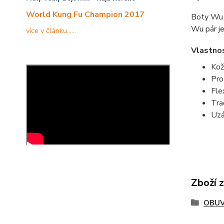
World Kung Fu Champion 2017
Boty Wu m
Wu pár je
více v článku......
Vlastnos
Kož
Pro
Fle
Tra
Uzá
Zboží 
OBU