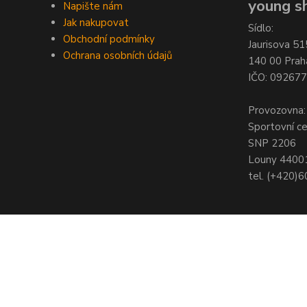
young sh
Napište nám
Jak nakupovat
Sídlo:
Obchodní podmínky
Jaurisova 51
Ochrana osobních údajů
140 00 Prah
IČO: 09267
Provozovna:
Sportovní c
SNP 2206
Louny 4400
tel. (+420)