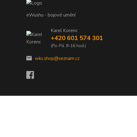
eWushu - bojové umění
Karel Korenc
+420 601 574 301
(Po-Pá, 8-16 hod.)
wks.shop@seznam.cz