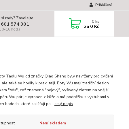
Přihlášení
 si rady? Zavolejte.
0
ks
 601 574 301
za
0 Kč
, 8-16 hod.)
oty Taolu Wu od značky Qiao Shang byly navrženy pro cvičení
ale také se hodily k praxi taiji. Boty Wu mají tradiční design
kem "Wu", což znamená "bojový", vyšívaný zlatem na vnější
 páru.Wu pár je vyroben z kůže a má podrážku s výztuhami v
h bodech, které zajišťují po...
celý popis
tupnost
Není skladem