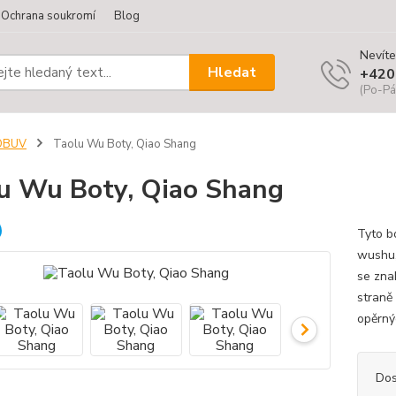
Ochrana soukromí
Blog
Nevíte
Hledat
+420
(Po-Pá
OBUV
Taolu Wu Boty, Qiao Shang
u Wu Boty, Qiao Shang
Tyto b
wushu, 
se zna
straně
opěrnýc
Dos