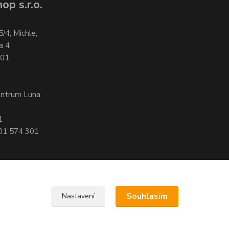
op s.r.o.
5/4, Michle,
a 4
701
entrum Luna
1
601 574 301
Souhlasím
Nastavení