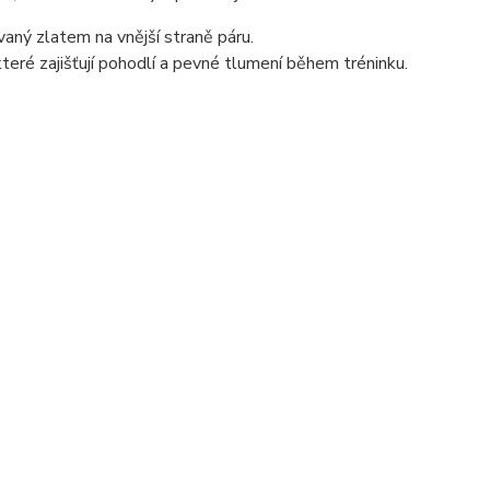
aný zlatem na vnější straně páru.
eré zajišťují pohodlí a pevné tlumení během tréninku.