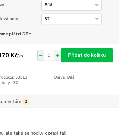
va
ikost boty:
sme plátci DPH
470 Kč
Přidat do košíku
/
ks
roduktu:
53313
Barva:
Bílá
t boty::
32
Komentáře
0
ale také se hodily k praxi taiji.