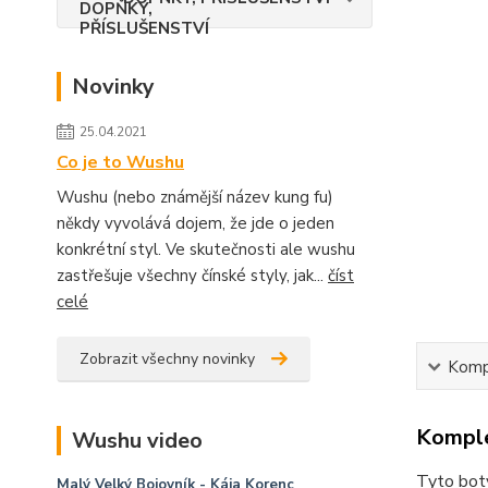
Novinky
25.04.2021
Co je to Wushu
Wushu (nebo známější název kung fu)
někdy vyvolává dojem, že jde o jeden
konkrétní styl. Ve skutečnosti ale wushu
zastřešuje všechny čínské styly, jak...
číst
celé
Zobrazit všechny novinky
Kompl
Komple
Wushu video
Tyto boty
Malý Velký Bojovník
- Kája Korenc