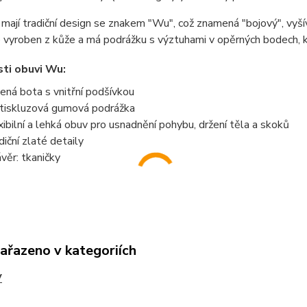
ají tradiční design se znakem "Wu", což znamená "bojový", vyšív
 vyroben z kůže a má podrážku s výztuhami v opěrných bodech, kt
ti obuvi Wu:
ená bota s vnitřní podšívkou
tiskluzová gumová podrážka
xibilní a lehká obuv pro usnadnění pohybu, držení těla a skoků
diční zlaté detaily
věr: tkaničky
zařazeno v kategoriích
V