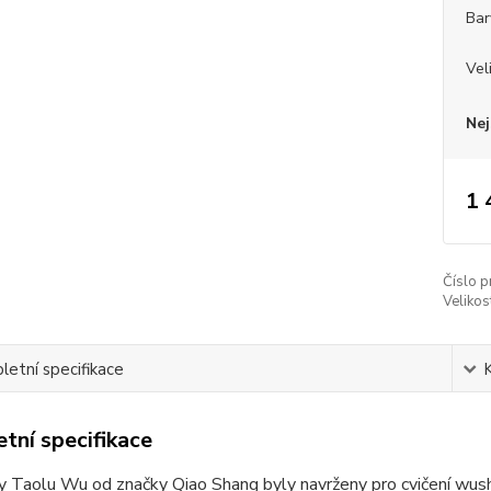
Bar
Vel
Nej
1 
Číslo p
Velikos
etní specifikace
tní specifikace
 Taolu Wu od značky Qiao Shang byly navrženy pro cvičení wushu, 