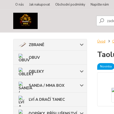
O nás
Jak nakupovat
Obchodní podmínky
Napište nám
Úvod
ZBRANĚ
Taol
OBUV
Novinka
OBLEKY
SANDA / MMA BOX
LVÍ A DRAČÍ TANEC
DOPŇKY, PŘÍSLUŠENSTVÍ