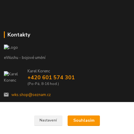
Kontakty
eWushu - bojové umění
Karel Korenc
+420 601 574 301
(Po-Pá, 8-16 hod.)
wks.shop@seznam.cz
Souhlasím
Nastavení