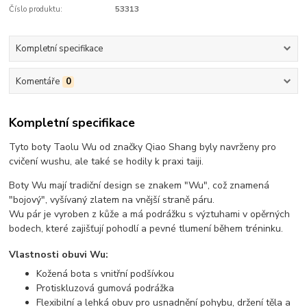
Číslo produktu:
53313
Kompletní specifikace
Komentáře
0
Kompletní specifikace
Tyto boty Taolu Wu od značky Qiao Shang byly navrženy pro
cvičení wushu, ale také se hodily k praxi taiji.
Boty Wu mají tradiční design se znakem "Wu", což znamená
"bojový", vyšívaný zlatem na vnější straně páru.
Wu pár je vyroben z kůže a má podrážku s výztuhami v opěrných
bodech, které zajišťují pohodlí a pevné tlumení během tréninku.
Vlastnosti obuvi Wu:
Kožená bota s vnitřní podšívkou
Protiskluzová gumová podrážka
Flexibilní a lehká obuv pro usnadnění pohybu, držení těla a