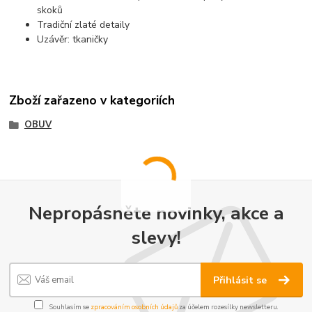
skoků
Tradiční zlaté detaily
Uzávěr: tkaničky
Zboží zařazeno v kategoriích
OBUV
Nepropásněte novinky, akce a
slevy!
Přihlásit se
Souhlasím se
zpracováním osobních údajů
za účelem rozesílky newsletteru.