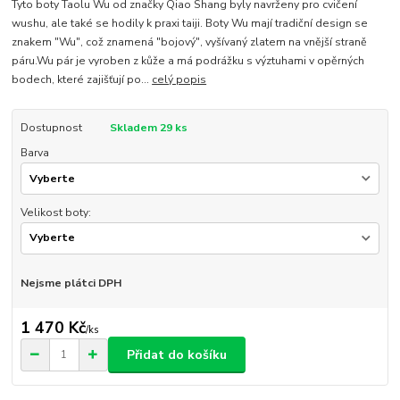
Tyto boty Taolu Wu od značky Qiao Shang byly navrženy pro cvičení
wushu, ale také se hodily k praxi taiji. Boty Wu mají tradiční design se
znakem "Wu", což znamená "bojový", vyšívaný zlatem na vnější straně
páru.Wu pár je vyroben z kůže a má podrážku s výztuhami v opěrných
bodech, které zajišťují po...
celý popis
Dostupnost
Skladem 29 ks
Barva
Velikost boty:
Nejsme plátci DPH
1 470 Kč
/
ks
Přidat do košíku