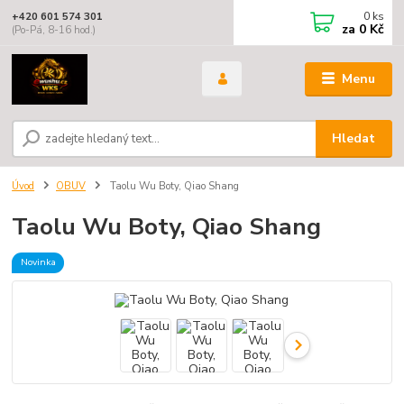
0
ks
+420 601 574 301
za
0 Kč
(Po-Pá, 8-16 hod.)
Menu
Hledat
Úvod
OBUV
Taolu Wu Boty, Qiao Shang
Taolu Wu Boty, Qiao Shang
Novinka