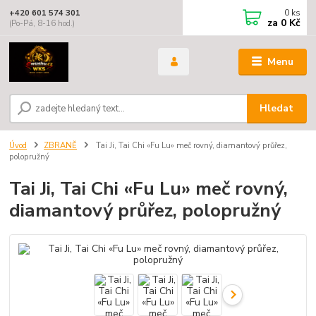
0
ks
+420 601 574 301
za
0 Kč
(Po-Pá, 8-16 hod.)
Menu
Hledat
Úvod
ZBRANĚ
Tai Ji, Tai Chi «Fu Lu» meč rovný, diamantový průřez,
polopružný
Tai Ji, Tai Chi «Fu Lu» meč rovný,
diamantový průřez, polopružný