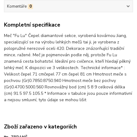
Komentáře
0
Kompletní specifikace
Meč "Fu Lu" Čepel diamantové sekce, vyrobená kovárnou Jiang,
specializující se na výrobu lehkých mečů tai ji, je vyrobena z
polopružné nerezové oceli 420. Dekorace znázorňující tradiční
mince, ražené. Meč je pojmenován podle něj, protože Fu Lu
znamená cesta bohatství. Ideální pro cvičence, kteří hledají pěkný
lehký meč. K dispozici ve 3 velikostech. Technické informace* :
Velikost čepel 71 cmčepel 77 cm čepel 81 cm Hmotnost meče s
pochvou (Gr)0.7850.8750.940 Hmotnost meče bez pochvy
(Gr)0.4700.5000.560 Rovnovážný bod (cm) 5 8 9 celková délka
(cm) 91.5 97.5 105.5 * Informace v tabulce jsou pouze informativní
a nejsou smluvní, tyto údaje se mohou lišit
Zboží zařazeno v kategoriích