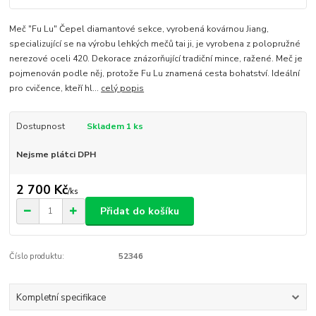
Meč "Fu Lu" Čepel diamantové sekce, vyrobená kovárnou Jiang,
specializující se na výrobu lehkých mečů tai ji, je vyrobena z polopružné
nerezové oceli 420. Dekorace znázorňující tradiční mince, ražené. Meč je
pojmenován podle něj, protože Fu Lu znamená cesta bohatství. Ideální
pro cvičence, kteří hl...
celý popis
Dostupnost
Skladem 1 ks
Nejsme plátci DPH
2 700 Kč
/
ks
Přidat do košíku
Číslo produktu:
52346
Kompletní specifikace