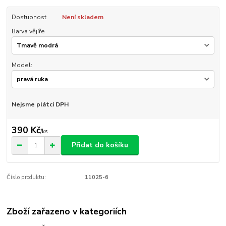
Dostupnost
Není skladem
Barva vějíře
Model:
Nejsme plátci DPH
390 Kč
/
ks
Přidat do košíku
Číslo produktu:
11025-6
Zboží zařazeno v kategoriích