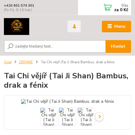
0
ks
+420 601 574 301
za
0 Kč
(Po-Pá, 8-16 hod.)
Menu
Hledat
Úvod
ZBRANĚ
Tai Chi vějíř (Tai Ji Shan) Bambus, drak a fénix
Tai Chi vějíř (Tai Ji Shan) Bambus,
drak a fénix