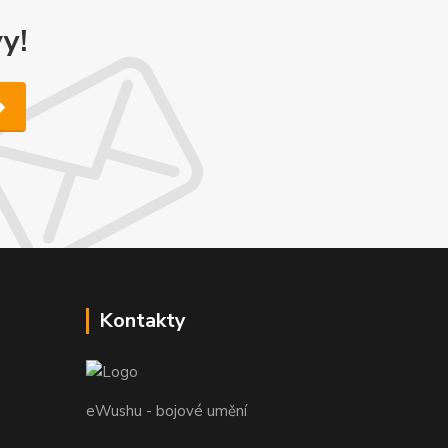
y!
Kontakty
eWushu - bojové umění