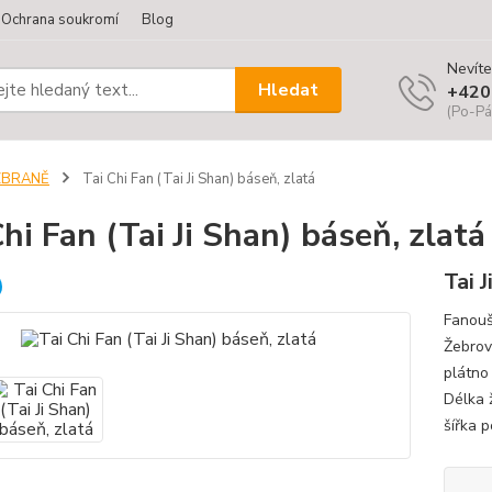
Ochrana soukromí
Blog
Nevíte
Hledat
+420
(Po-Pá
ZBRANĚ
Tai Chi Fan (Tai Ji Shan) báseň, zlatá
Chi Fan (Tai Ji Shan) báseň, zlatá
Tai J
Fanouše
Žebrov
plátno
Délka 
šířka 