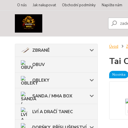
O nás
Jak nakupovat
Obchodní podmínky
Napište nám
Úvod
ZBRANĚ
Tai 
OBUV
Novinka
OBLEKY
SANDA / MMA BOX
LVÍ A DRAČÍ TANEC
DOPŇKY, PŘÍSLUŠENSTVÍ