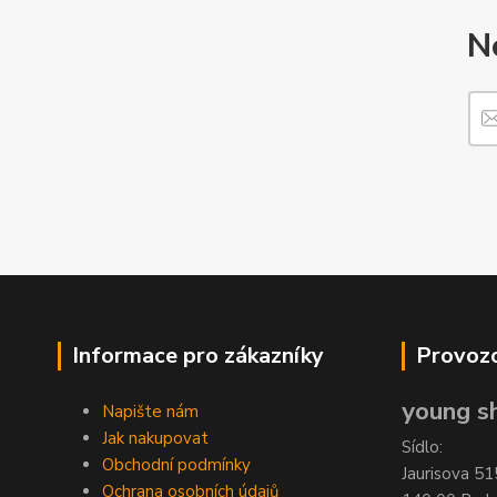
N
Informace pro zákazníky
Provozo
young sh
Napište nám
Jak nakupovat
Sídlo:
Obchodní podmínky
Jaurisova 51
Ochrana osobních údajů