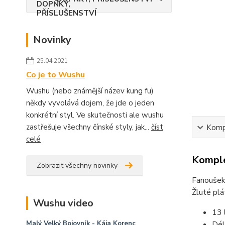
Novinky
25.04.2021
Co je to Wushu
Wushu (nebo známější název kung fu)
někdy vyvolává dojem, že jde o jeden
konkrétní styl. Ve skutečnosti ale wushu
zastřešuje všechny čínské styly, jak...
číst
Kompl
celé
Komple
Zobrazit všechny novinky
Fanoušek 
Žluté pl
Wushu video
13 
Malý Velký Bojovník
- Kája Korenc
Dél