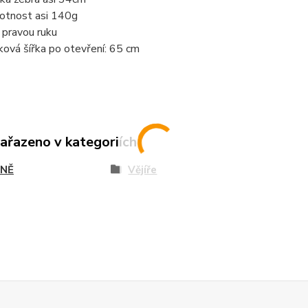
tnost asi 140g
 pravou ruku
ková šířka po otevření: 65 cm
zařazeno v kategoriích
NĚ
Vějíře