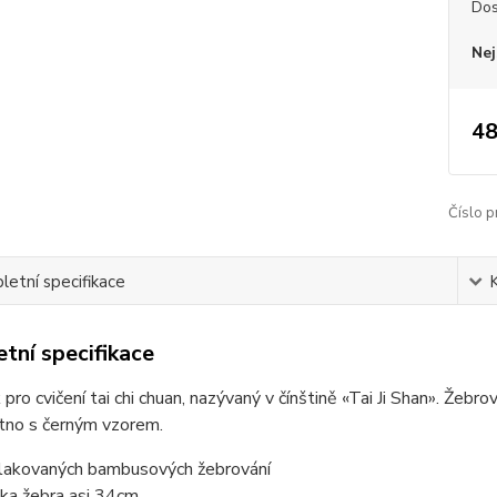
Dos
Nej
48
Číslo p
etní specifikace
tní specifikace
pro cvičení tai chi chuan, nazývaný v čínštině «Tai Ji Shan». Že
átno s černým vzorem.
lakovaných bambusových žebrování
ka žebra asi 34cm