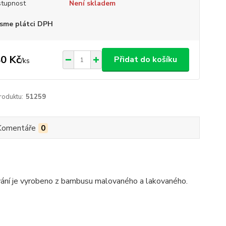
tupnost
Není skladem
sme plátci DPH
0 Kč
Přidat do košíku
/
ks
roduktu:
51259
Komentáře
0
brování je vyrobeno z bambusu malovaného a lakovaného.