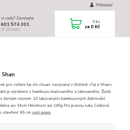
Přihlášení
 si rady? Zavolejte.
0
ks
 601 574 301
za
0 Kč
, 8-16 hod.)
i Shan
k pro cvičení tai chi chuan, nazývaný v čínštině «Tai Ji Shan».
ání je vyrobeno z bambusu malovaného a lakovaného. Žluté
 s černým vzorem. 13 lakovaných bambusových žebrování
žebra asi 34cm Hmotnost asi 140g Pro pravou ruku Celková
po otevření: 65 cm
celý popis