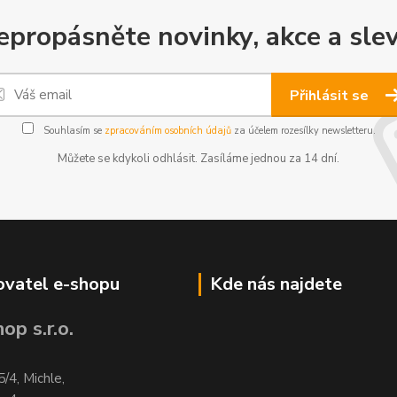
epropásněte novinky, akce a slev
Přihlásit se
Souhlasím se
zpracováním osobních údajů
za účelem rozesílky newsletteru.
Můžete se kdykoli odhlásit. Zasíláme jednou za 14 dní.
vatel e-shopu
Kde nás najdete
op s.r.o.
5/4, Michle,