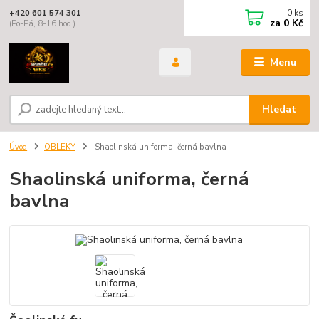
0
ks
+420 601 574 301
za
0 Kč
(Po-Pá, 8-16 hod.)
Menu
Hledat
Úvod
OBLEKY
Shaolinská uniforma, černá bavlna
Shaolinská uniforma, černá
bavlna