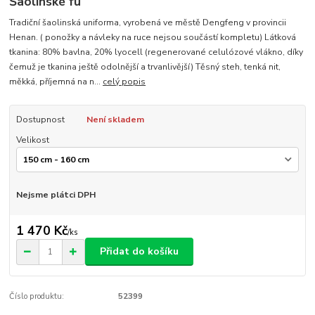
Šaolinské fu
Tradiční šaolinská uniforma, vyrobená ve městě Dengfeng v provincii
Henan. ( ponožky a návleky na ruce nejsou součástí kompletu) Látková
tkanina: 80% bavlna, 20% lyocell (regenerované celulózové vlákno, díky
čemuž je tkanina ještě odolnější a trvanlivější) Těsný steh, tenká nit,
měkká, příjemná na n...
celý popis
Dostupnost
Není skladem
Velikost
Nejsme plátci DPH
1 470 Kč
/
ks
Přidat do košíku
Číslo produktu:
52399