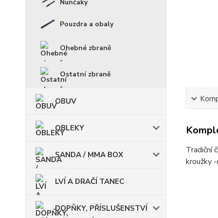
Nunčaky
Pouzdra a obaly
Ohebné zbraně
Ostatní zbraně
Kompl
OBUV
OBLEKY
Komple
Tradiční 
SANDA / MMA BOX
kroužky -
LVÍ A DRAČÍ TANEC
DOPŇKY, PŘÍSLUŠENSTVÍ