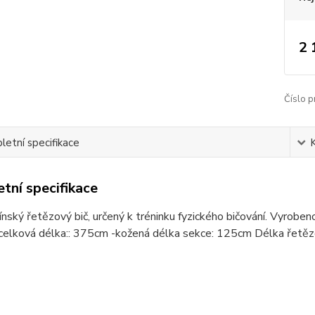
2 
Číslo p
etní specifikace
tní specifikace
čínský řetězový bič, určený k tréninku fyzického bičování. Vyrob
celková délka:: 375cm -kožená délka sekce: 125cm Délka řetězo