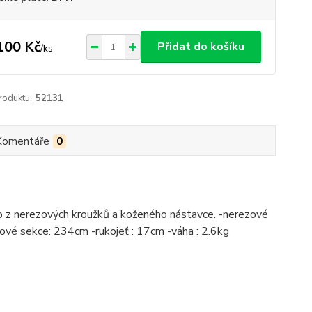
100 Kč
Přidat do košíku
/
ks
roduktu:
52131
Komentáře
0
eno z nerezových kroužků a koženého nástavce. -nerezové
vé sekce: 234cm -rukojeť : 17cm -váha : 2.6kg