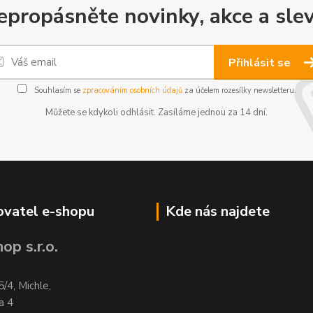
epropásněte novinky, akce a slev
Přihlásit se
Souhlasím se
zpracováním osobních údajů
za účelem rozesílky newsletteru.
Můžete se kdykoli odhlásit. Zasíláme jednou za 14 dní.
vatel e-shopu
Kde nás najdete
op s.r.o.
5/4, Michle,
a 4