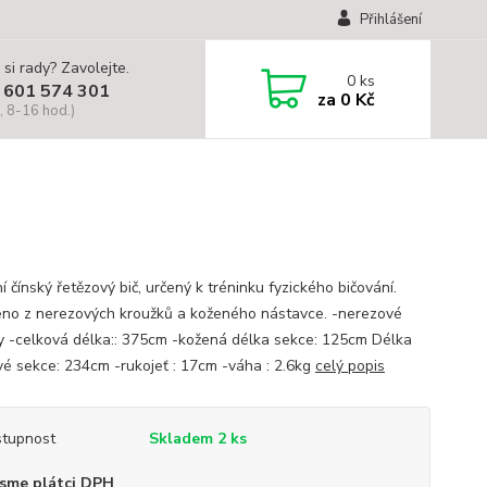
Přihlášení
 si rady? Zavolejte.
0
ks
 601 574 301
za
0 Kč
, 8-16 hod.)
í čínský řetězový bič, určený k tréninku fyzického bičování.
no z nerezových kroužků a koženého nástavce. -nerezové
y -celková délka:: 375cm -kožená délka sekce: 125cm Délka
vé sekce: 234cm -rukojeť : 17cm -váha : 2.6kg
celý popis
tupnost
Skladem 2 ks
sme plátci DPH