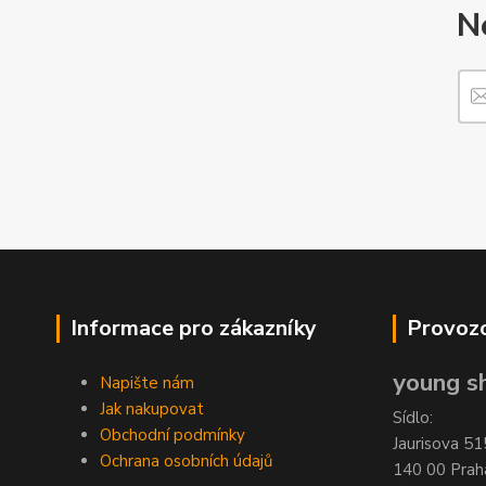
N
Informace pro zákazníky
Provozo
young sh
Napište nám
Jak nakupovat
Sídlo:
Obchodní podmínky
Jaurisova 51
Ochrana osobních údajů
140 00 Prah