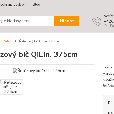
Ochrana soukromí
Blog
Nevíte
Hledat
+420
(Po-Pá
ZBRANĚ
Řetězový bič QiLin, 375cm
zový bič QiLin, 375cm
Tradičn
Vyrobe
kroužk
řetězo
Dos
Nej