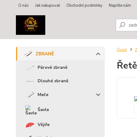
O nás
Jak nakupovat
Obchodní podmínky
Napište nám
Úvod
ZBRANĚ
Řetě
Párové zbraně
Dlouhé zbraně
Meče
Šavle
Vějíře