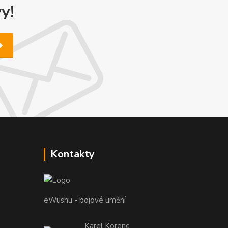
y!
Kontakty
eWushu - bojové umění
Karel Korenc