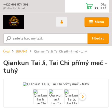
0
ks
+420 601 574 301
za
0 Kč
(Po-Pá, 8-16 hod.)
Menu
Hledat
Úvod
ZBRANĚ
Qiankun Tai Ji, Tai Chi přímý meč - tuhý
Qiankun Tai Ji, Tai Chi přímý meč -
tuhý