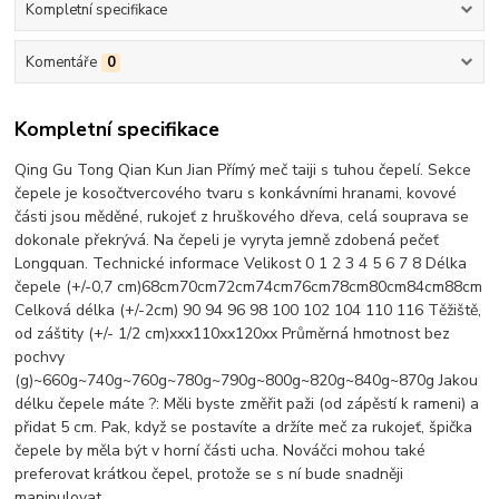
Kompletní specifikace
Komentáře
0
Kompletní specifikace
Qing Gu Tong Qian Kun Jian Přímý meč taiji s tuhou čepelí. Sekce
čepele je kosočtvercového tvaru s konkávními hranami, kovové
části jsou měděné, rukojeť z hruškového dřeva, celá souprava se
dokonale překrývá. Na čepeli je vyryta jemně zdobená pečeť
Longquan. Technické informace Velikost 0 1 2 3 4 5 6 7 8 Délka
čepele (+/-0,7 cm)68cm70cm72cm74cm76cm78cm80cm84cm88cm
Celková délka (+/-2cm) 90 94 96 98 100 102 104 110 116 Těžiště,
od záštity (+/- 1/2 cm)xxx110xx120xx Průměrná hmotnost bez
pochvy
(g)~660g~740g~760g~780g~790g~800g~820g~840g~870g Jakou
délku čepele máte ?: Měli byste změřit paži (od zápěstí k rameni) a
přidat 5 cm. Pak, když se postavíte a držíte meč za rukojeť, špička
čepele by měla být v horní části ucha. Nováčci mohou také
preferovat krátkou čepel, protože se s ní bude snadněji
manipulovat.