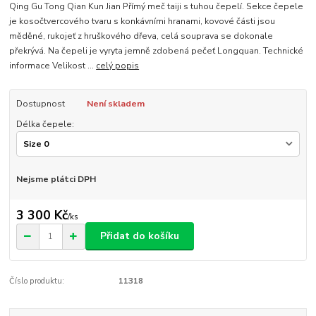
Qing Gu Tong Qian Kun Jian Přímý meč taiji s tuhou čepelí. Sekce čepele
je kosočtvercového tvaru s konkávními hranami, kovové části jsou
měděné, rukojeť z hruškového dřeva, celá souprava se dokonale
překrývá. Na čepeli je vyryta jemně zdobená pečeť Longquan. Technické
informace Velikost ...
celý popis
Dostupnost
Není skladem
Délka čepele:
Nejsme plátci DPH
3 300 Kč
/
ks
Přidat do košíku
Číslo produktu:
11318