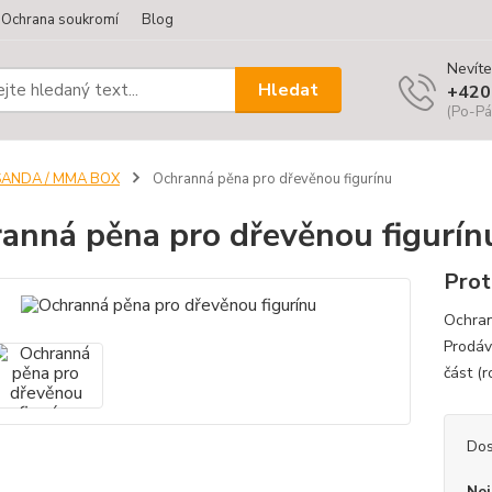
Ochrana soukromí
Blog
Nevíte
Hledat
+420
(Po-Pá
SANDA / MMA BOX
Ochranná pěna pro dřevěnou figurínu
anná pěna pro dřevěnou figurín
Prot
Ochran
Prodáv
část (
Dos
Nej