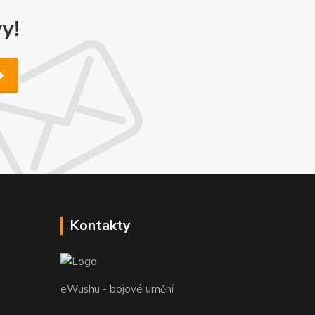
y!
Kontakty
eWushu - bojové umění