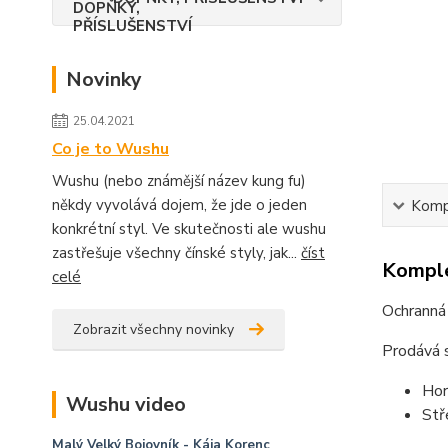
Novinky
25.04.2021
Co je to Wushu
Wushu (nebo známější název kung fu)
někdy vyvolává dojem, že jde o jeden
Kompl
konkrétní styl. Ve skutečnosti ale wushu
zastřešuje všechny čínské styly, jak...
číst
Komple
celé
Ochranná 
Zobrazit všechny novinky
Prodává s
Hor
Wushu video
Stř
Malý Velký Bojovník
- Kája Korenc