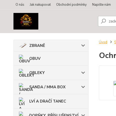
O nás
Jak nakupovat
Obchodní podmínky
Napište nám
Úvod
ZBRANĚ
Ochr
OBUV
OBLEKY
SANDA / MMA BOX
LVÍ A DRAČÍ TANEC
DOPŇKY, PŘÍSLUŠENSTVÍ