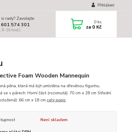
Přihlášení
 si rady? Zavolejte.
0
ks
 601 574 301
za
0 Kč
, 8-16 hod.)
u
ective Foam Wooden Mannequin
ná pěna, která má být umístěna na dřevěnou figurínu.
á se v párech: Horní část (rozvinutá): 70 cm x 28 cm Střední
rozložená): 66 cm x 18 cm
celý popis
tupnost
Není skladem
sme plátci DPH