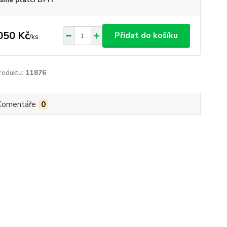
050 Kč
Přidat do košíku
/
ks
roduktu:
11876
Komentáře
0