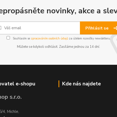
epropásněte novinky, akce a slev
Přihlásit se
Souhlasím se
zpracováním osobních údajů
za účelem rozesílky newsletteru.
Můžete se kdykoli odhlásit. Zasíláme jednou za 14 dní.
vatel e-shopu
Kde nás najdete
op s.r.o.
5/4, Michle,