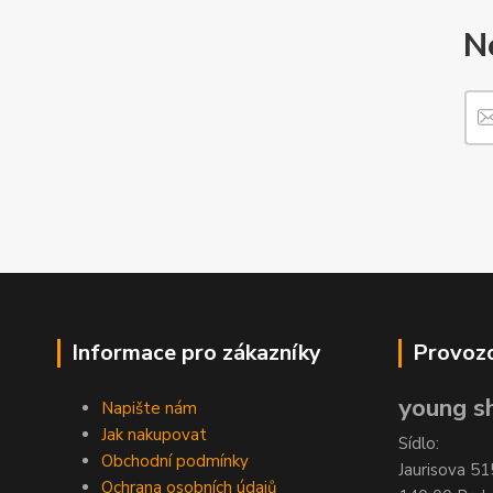
N
Informace pro zákazníky
Provozo
young sh
Napište nám
Jak nakupovat
Sídlo:
Obchodní podmínky
Jaurisova 51
Ochrana osobních údajů