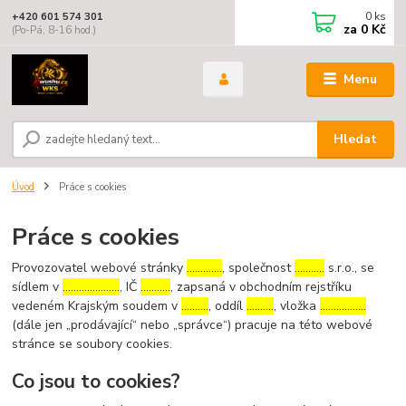
0
ks
+420 601 574 301
za
0 Kč
(Po-Pá, 8-16 hod.)
Menu
Hledat
Úvod
Práce s cookies
Práce s cookies
Provozovatel webové stránky
………….
, společnost
………..
s.r.o., se
sídlem v
…………………
, IČ
………..
, zapsaná v obchodním rejstříku
vedeném Krajským soudem v
……….
, oddíl
……….
, vložka
……………..
(dále jen „prodávající“ nebo „správce“) pracuje na této webové
stránce se soubory cookies.
Co jsou to cookies?