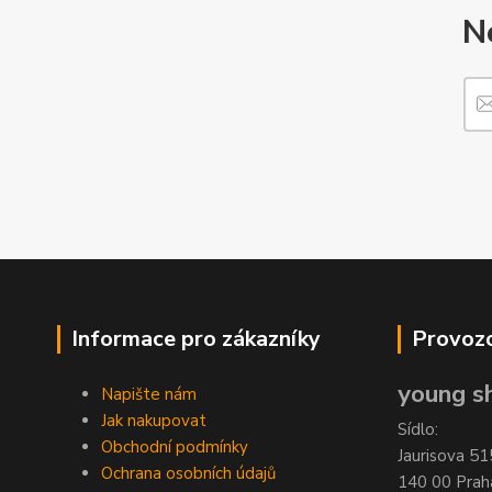
N
Informace pro zákazníky
Provozo
young sh
Napište nám
Jak nakupovat
Sídlo:
Obchodní podmínky
Jaurisova 51
Ochrana osobních údajů
140 00 Prah