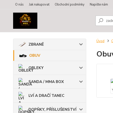
O nás
Jak nakupovat
Obchodní podmínky
Napište nám
Úvod
ZBRANĚ
Obuv
OBUV
OBLEKY
SANDA / MMA BOX
LVÍ A DRAČÍ TANEC
DOPŇKY, PŘÍSLUŠENSTVÍ