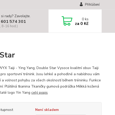
Přihlášení
 si rady? Zavolejte.
0
ks
 601 574 301
za
0 Kč
, 8-16 hod.)
Star
YX Taiji - Ying Yang, Double Star Vysoce kvalitní obuv Taiji
í pro sportovní trénink. Jsou lehké a pohodlné a nabídnou vám
í a volnost pohybu za všech okolností během tréninku. Funkce
ní: Plátěná tkanina Tkaničky gumová podrážka Měkká kožená
Zlaté logo Yin Yang
celý popis
tupnost
Není skladem