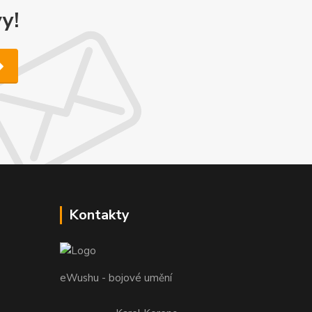
y!
Kontakty
eWushu - bojové umění