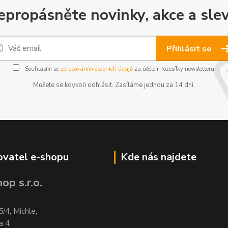
epropásněte novinky, akce a slev
Přihlásit se
Souhlasím se
zpracováním osobních údajů
za účelem rozesílky newsletteru.
Můžete se kdykoli odhlásit. Zasíláme jednou za 14 dní.
vatel e-shopu
Kde nás najdete
op s.r.o.
5/4, Michle,
a 4