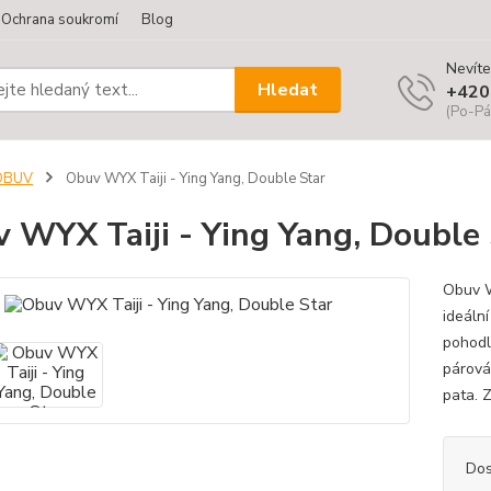
Ochrana soukromí
Blog
Nevíte
Hledat
+420
(Po-Pá
OBUV
Obuv WYX Taiji - Ying Yang, Double Star
 WYX Taiji - Ying Yang, Double 
Obuv W
ideáln
pohodl
párová
pata. 
Dos