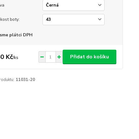
va
ikost boty:
sme plátci DPH
0 Kč
Přidat do košíku
/
ks
roduktu:
11031-20