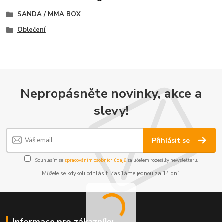
SANDA / MMA BOX
Oblečení
Nepropásněte novinky, akce a
slevy!
Přihlásit se
Souhlasím se
zpracováním osobních údajů
za účelem rozesílky newsletteru.
Můžete se kdykoli odhlásit. Zasíláme jednou za 14 dní.
Informace pro zákazníky