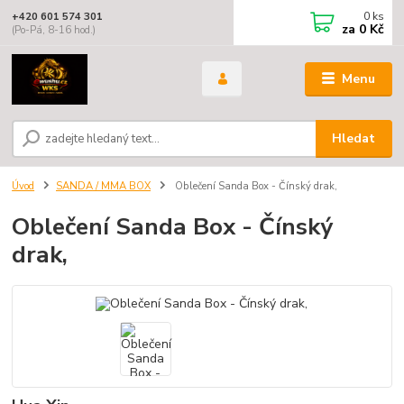
0
ks
+420 601 574 301
za
0 Kč
(Po-Pá, 8-16 hod.)
Menu
Hledat
Úvod
SANDA / MMA BOX
Oblečení Sanda Box - Čínský drak,
Oblečení Sanda Box - Čínský
drak,