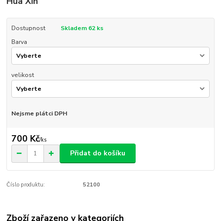
Hua Xin
Dostupnost
Skladem 62 ks
Barva
velikost
Nejsme plátci DPH
700 Kč
/
ks
Přidat do košíku
Číslo produktu:
52100
Zboží zařazeno v kategoriích