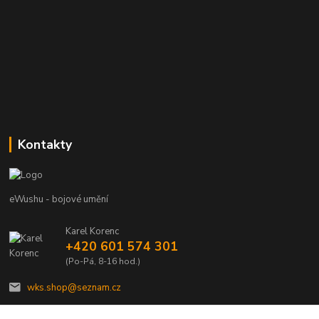
Kontakty
eWushu - bojové umění
Karel Korenc
+420 601 574 301
(Po-Pá, 8-16 hod.)
wks.shop@seznam.cz