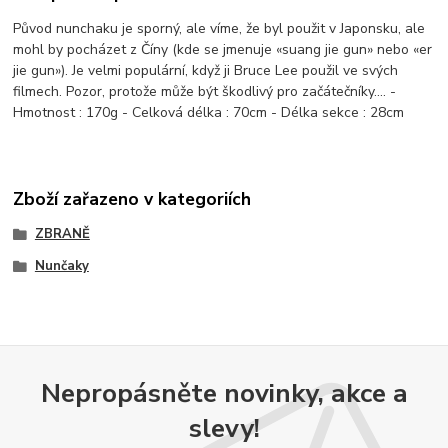
Původ nunchaku je sporný, ale víme, že byl použit v Japonsku, ale
mohl by pocházet z Číny (kde se jmenuje «suang jie gun» nebo «er
jie gun»). Je velmi populární, když ji Bruce Lee použil ve svých
filmech. Pozor, protože může být škodlivý pro začátečníky.... -
Hmotnost : 170g - Celková délka : 70cm - Délka sekce : 28cm
Zboží zařazeno v kategoriích
ZBRANĚ
Nunčaky
Nepropásněte novinky, akce a
slevy!