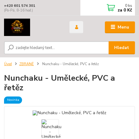
0
ks
+420 601 574 301
za
0 Kč
(Po-Pá, 8-16 hod.)
Menu
Hledat
Úvod
ZBRANĚ
Nunchaku - Umělecké, PVC a řetěz
Nunchaku - Umělecké, PVC a
řetěz
Novinka