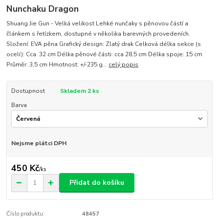
Nunchaku Dragon
Shuang Jie Gun - Velká velikost Lehké nunčaky s pěnovou částí a
článkem s řetízkem, dostupné v několika barevných provedeních.
Složení: EVA pěna Grafický design: Zlatý drak Celková délka sekce (s
ocelí): Cca. 32 cm Délka pěnové části: cca 28,5 cm Délka spoje: 15 cm
Průměr: 3,5 cm Hmotnost: +/-235 g...
celý popis
Dostupnost
Skladem 2 ks
Barva
Nejsme plátci DPH
450 Kč
/
ks
Přidat do košíku
Číslo produktu:
48457