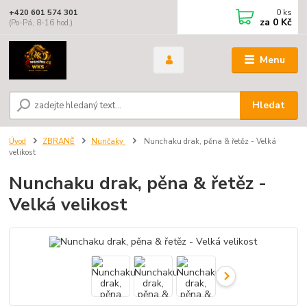
0
ks
+420 601 574 301
za
0 Kč
(Po-Pá, 8-16 hod.)
Menu
Hledat
Úvod
ZBRANĚ
Nunčaky
Nunchaku drak, pěna & řetěz - Velká
velikost
Nunchaku drak, pěna & řetěz -
Velká velikost