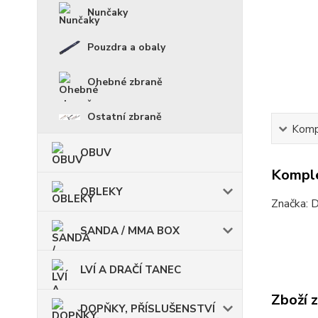
Nunčaky
Pouzdra a obaly
Ohebné zbraně
Ostatní zbraně
Kompl
OBUV
Komple
OBLEKY
Značka: D
SANDA / MMA BOX
LVÍ A DRAČÍ TANEC
Zboží 
DOPŇKY, PŘÍSLUŠENSTVÍ