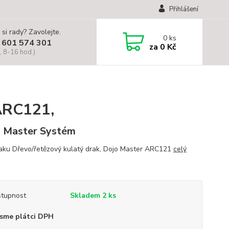
Přihlášení
 si rady? Zavolejte.
0
ks
 601 574 301
za
0 Kč
, 8-16 hod.)
ARC121,
 Master Systém
ku Dřevo/řetězový kulatý drak, Dojo Master ARC121
celý
tupnost
Skladem 2 ks
sme plátci DPH