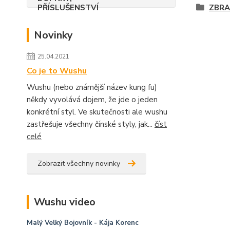
ZBRA
Novinky
25.04.2021
Co je to Wushu
Wushu (nebo známější název kung fu)
někdy vyvolává dojem, že jde o jeden
konkrétní styl. Ve skutečnosti ale wushu
zastřešuje všechny čínské styly, jak...
číst
celé
Zobrazit všechny novinky
Wushu video
Malý Velký Bojovník
- Kája Korenc