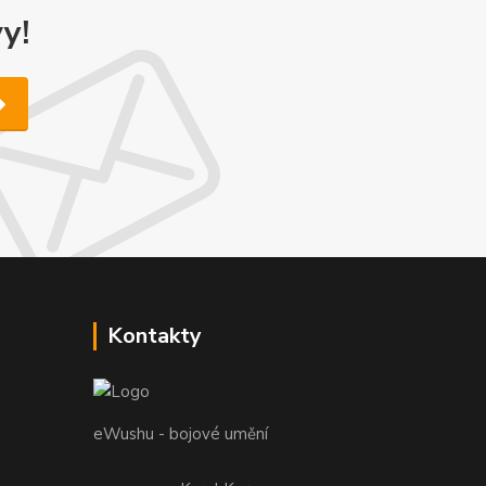
y!
Kontakty
eWushu - bojové umění