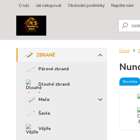
O nás
Jak nakupovat
Obchodní podmínky
Napište nám
Úvod
ZBRANĚ
Nunc
Párové zbraně
Novinka
Dlouhé zbraně
Meče
Šavle
Vějíře