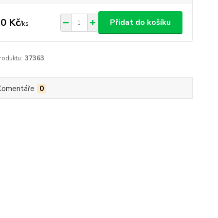
0 Kč
Přidat do košíku
/
ks
roduktu:
37363
Komentáře
0