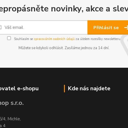
epropásněte novinky, akce a slev
Přihlásit se
Souhlasím se
zpracováním osobních údajů
za účelem rozesílky newsletteru.
Můžete se kdykoli odhlásit. Zasíláme jednou za 14 dní.
vatel e-shopu
Kde nás najdete
op s.r.o.
5/4, Michle,
a 4