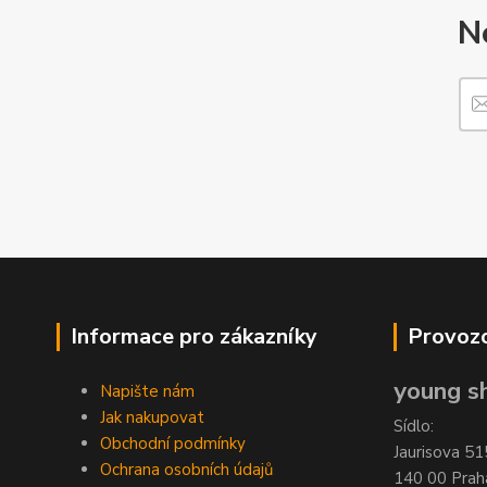
N
Informace pro zákazníky
Provozo
young sh
Napište nám
Jak nakupovat
Sídlo:
Obchodní podmínky
Jaurisova 51
Ochrana osobních údajů
140 00 Prah