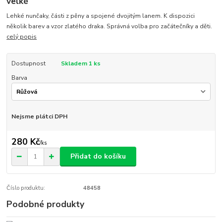
velké
Lehké nunčaky, části z pěny a spojené dvojitým lanem. K dispozici
několik barev a vzor zlatého draka. Správná volba pro začátečníky a děti.
celý popis
Dostupnost
Skladem 1 ks
Barva
Nejsme plátci DPH
280 Kč
/
ks
Přidat do košíku
Číslo produktu:
48458
Podobné produkty