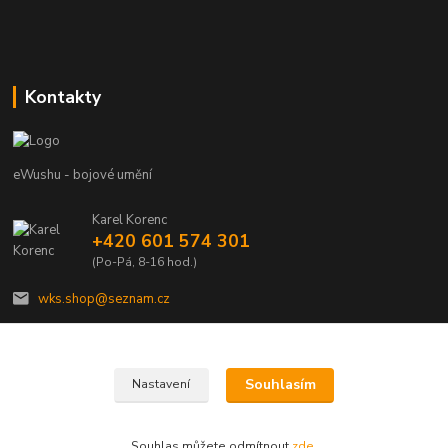
Kontakty
eWushu - bojové umění
Karel Korenc
+420 601 574 301
(Po-Pá, 8-16 hod.)
wks.shop@seznam.cz
Souhlasím
Nastavení
© Copyright 2021 - Young shop s.r.o., Jaurisova 515/4, Michle, 140 00 Praha 4
Souhlas můžete odmítnout
zde
.