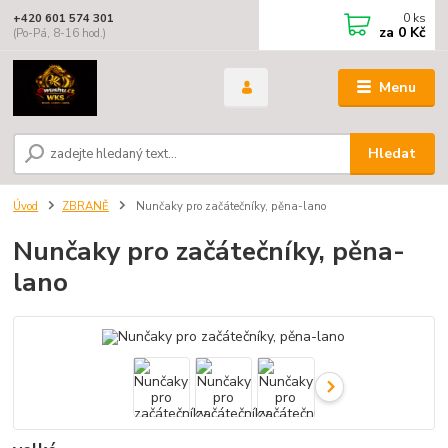
0
ks
+420 601 574 301
za
0 Kč
(Po-Pá, 8-16 hod.)
Menu
Hledat
Úvod
ZBRANĚ
Nunčaky pro začátečníky, pěna-lano
Nunčaky pro začátečníky, pěna-
lano