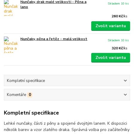
Nunčaky, drak malé velikosti - Pěna a
Skladem 10 ks
lano
260 Kč
/
ks
Zvolit variantu
Nunčaky, pěna a řetěz - malá velikost
Skladem 10 ks
320 Kč
/
ks
Zvolit variantu
Kompletní specifikace
Komentáře
0
Kompletní specifikace
Lehké nunčaky, části z pěny a spojené dvojitým lanem. K dispozici
několik barev a vzor zlatého draka. Správná volba pro začátečníky