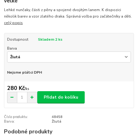
velké
Lehké nunčaky, části z pěny a spojené dvojitým lanem. K dispozici
několik barev a vzor zlatého draka. Správná volba pro začátečníky a děti.
celý popis
Dostupnost
Skladem 2 ks
Barva
Nejsme plátci DPH
280 Kč
/
ks
Přidat do košíku
Číslo produktu:
48458
Barva:
Žlutá
Podobné produkty