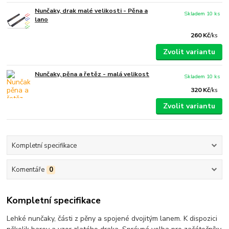
Nunčaky, drak malé velikosti - Pěna a
Skladem 10 ks
lano
260 Kč
/
ks
Zvolit variantu
Nunčaky, pěna a řetěz - malá velikost
Skladem 10 ks
320 Kč
/
ks
Zvolit variantu
Kompletní specifikace
Komentáře
0
Kompletní specifikace
Lehké nunčaky, části z pěny a spojené dvojitým lanem. K dispozici