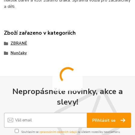
několik barev a vzor zlatého draka. Správná volba pro začátečníky
a děti.
Zboží zařazeno v kategoriích
ZBRANĚ
Nunčaky
Nepropásněte novinky, akce a
slevy!
Přihlásit se
Souhlasím se
zpracováním osobních údajů
za účelem rozesílky newsletteru.