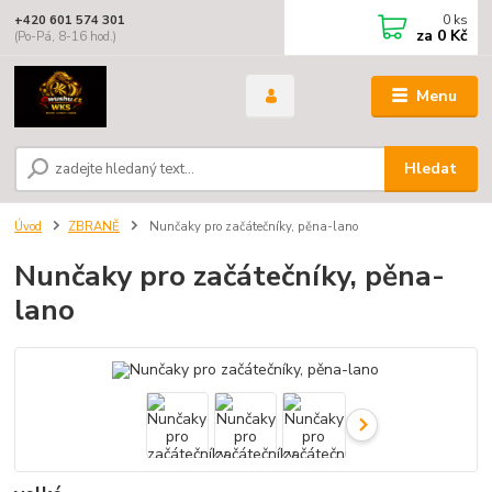
0
ks
+420 601 574 301
za
0 Kč
(Po-Pá, 8-16 hod.)
Menu
Hledat
Úvod
ZBRANĚ
Nunčaky pro začátečníky, pěna-lano
Nunčaky pro začátečníky, pěna-
lano