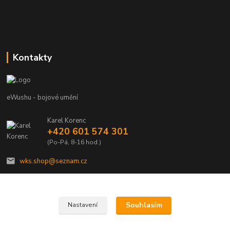
Kontakty
eWushu - bojové umění
Karel Korenc
+420 601 574 301
(Po-Pá, 8-16 hod.)
wks.shop@seznam.cz
Souhlasím
Nastavení