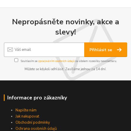
Nepropásněte novinky, akce a
slevy!
Přihlásit se
Souhlasím se
zpracováním osobních údajů
za účelem rozesílky newsletteru.
Můžete se kdykoli odhlásit. Zasíláme jednou za 14 dní.
Informace pro zákazníky
Napište nám
Jak nakupovat
Obchodní podmínky
Ochrana osobních údajů