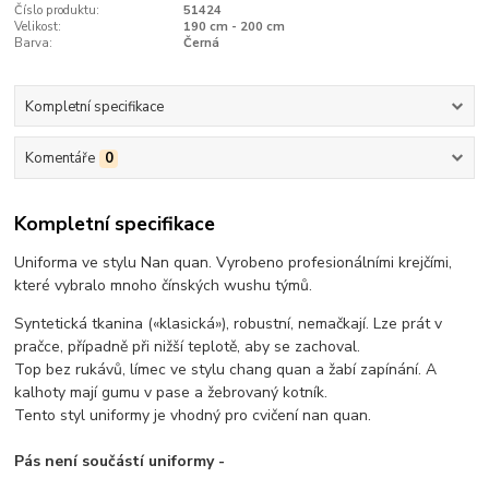
Číslo produktu:
51424
Velikost:
190 cm - 200 cm
Barva:
Černá
Kompletní specifikace
Komentáře
0
Kompletní specifikace
Uniforma ve stylu Nan quan. Vyrobeno profesionálními krejčími,
které vybralo mnoho čínských wushu týmů.
Syntetická tkanina («klasická»), robustní, nemačkají. Lze prát v
pračce, případně při nižší teplotě, aby se zachoval.
Top bez rukávů, límec ve stylu chang quan a žabí zapínání. A
kalhoty mají gumu v pase a žebrovaný kotník.
Tento styl uniformy je vhodný pro cvičení nan quan.
Pás není součástí uniformy -