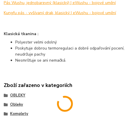
Pás Wushu, jednobarevný (klasický) | eWushu - bojové umění
Kungfu pás - vyšívaný drak, klasický | eWushu - bojové umění
Klasická tkanina :
Polyester velmi odolný
Poskytuje dobrou termoregulaci a dobré odpařování pocení,
neudržuje pachy
Nesmršťuje se ani nemačká.
Zboží zařazeno v kategoriích
OBLEKY
Obleky
Komplety