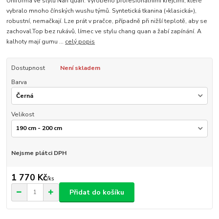
Uniforma ve stylu Nan quan. Vyrobeno profesionálními krejčími, které
vybralo mnoho čínských wushu týmů. Syntetická tkanina («klasická»),
robustní, nemačkají. Lze prát v pračce, případně při nižší teplotě, aby se
zachoval.Top bez rukávů, límec ve stylu chang quan a žabí zapínání. A
kalhoty mají gumu ...
celý popis
Dostupnost
Není skladem
Barva
Velikost
Nejsme plátci DPH
1 770 Kč
/
ks
Přidat do košíku