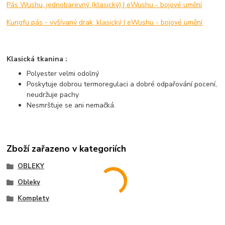
Pás Wushu, jednobarevný (klasický) | eWushu - bojové umění
Kungfu pás - vyšívaný drak, klasický | eWushu - bojové umění
Klasická tkanina :
Polyester velmi odolný
Poskytuje dobrou termoregulaci a dobré odpařování pocení,
neudržuje pachy
Nesmršťuje se ani nemačká.
Zboží zařazeno v kategoriích
OBLEKY
Obleky
Komplety