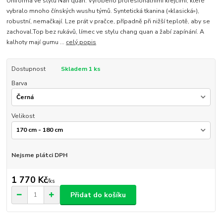
Uniforma ve stylu Nan quan. Vyrobeno profesionálními krejčími, které
vybralo mnoho čínských wushu týmů. Syntetická tkanina («klasická»),
robustní, nemačkají. Lze prát v pračce, případně při nižší teplotě, aby se
zachoval.Top bez rukávů, límec ve stylu chang quan a žabí zapínání. A
kalhoty mají gumu ...
celý popis
Dostupnost
Skladem 1 ks
Barva
Velikost
Nejsme plátci DPH
1 770 Kč
/
ks
Přidat do košíku