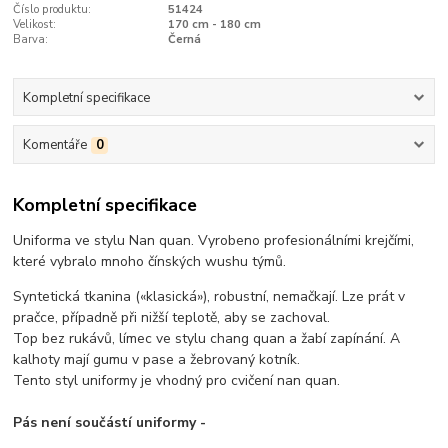
Číslo produktu:
51424
Velikost:
170 cm - 180 cm
Barva:
Černá
Kompletní specifikace
Komentáře
0
Kompletní specifikace
Uniforma ve stylu Nan quan. Vyrobeno profesionálními krejčími,
které vybralo mnoho čínských wushu týmů.
Syntetická tkanina («klasická»), robustní, nemačkají. Lze prát v
pračce, případně při nižší teplotě, aby se zachoval.
Top bez rukávů, límec ve stylu chang quan a žabí zapínání. A
kalhoty mají gumu v pase a žebrovaný kotník.
Tento styl uniformy je vhodný pro cvičení nan quan.
Pás není součástí uniformy -