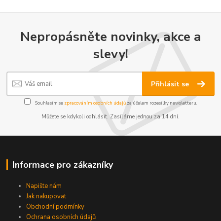
Nepropásněte novinky, akce a
slevy!
Přihlásit se
Souhlasím se
zpracováním osobních údajů
za účelem rozesílky newsletteru.
Můžete se kdykoli odhlásit. Zasíláme jednou za 14 dní.
Informace pro zákazníky
Napište nám
Jak nakupovat
Obchodní podmínky
Ochrana osobních údajů