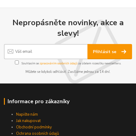
Nepropásněte novinky, akce a
slevy!
Přihlásit se
Souhlasím se
zpracováním osobních údajů
za účelem rozesílky newsletteru.
Můžete se kdykoli odhlásit. Zasíláme jednou za 14 dní.
Informace pro zákazníky
Napište nám
Jak nakupovat
Obchodní podmínky
Ochrana osobních údajů