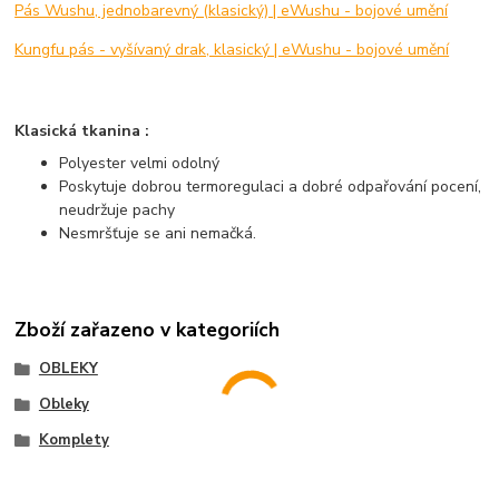
Pás Wushu, jednobarevný (klasický) | eWushu - bojové umění
Kungfu pás - vyšívaný drak, klasický | eWushu - bojové umění
Klasická tkanina :
Polyester velmi odolný
Poskytuje dobrou termoregulaci a dobré odpařování pocení,
neudržuje pachy
Nesmršťuje se ani nemačká.
Zboží zařazeno v kategoriích
OBLEKY
Obleky
Komplety