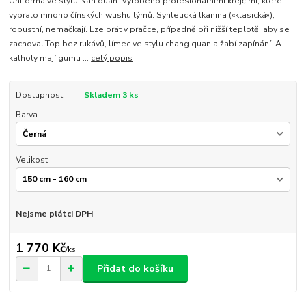
Uniforma ve stylu Nan quan. Vyrobeno profesionálními krejčími, které
vybralo mnoho čínských wushu týmů. Syntetická tkanina («klasická»),
robustní, nemačkají. Lze prát v pračce, případně při nižší teplotě, aby se
zachoval.Top bez rukávů, límec ve stylu chang quan a žabí zapínání. A
kalhoty mají gumu ...
celý popis
Dostupnost
Skladem 3 ks
Barva
Velikost
Nejsme plátci DPH
1 770 Kč
/
ks
Přidat do košíku