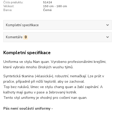
Číslo produktu:
51424
Velikost:
150 cm - 160 cm
Barva:
Černá
Kompletní specifikace
Komentáře
0
Kompletní specifikace
Uniforma ve stylu Nan quan. Vyrobeno profesionálními krejčími,
které vybralo mnoho čínských wushu týmů.
Syntetická tkanina («klasická»), robustní, nemačkají. Lze prát v
pračce, případně při nižší teplotě, aby se zachoval.
Top bez rukávů, límec ve stylu chang quan a žabí zapínání. A
kalhoty mají gumu v pase a žebrovaný kotník.
Tento styl uniformy je vhodný pro cvičení nan quan.
Pás není součástí uniformy -