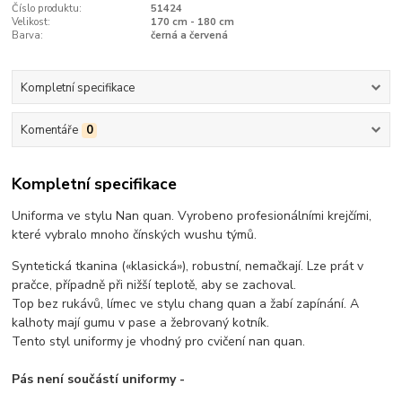
Číslo produktu:
51424
Velikost:
170 cm - 180 cm
Barva:
černá a červená
Kompletní specifikace
Komentáře
0
Kompletní specifikace
Uniforma ve stylu Nan quan. Vyrobeno profesionálními krejčími,
které vybralo mnoho čínských wushu týmů.
Syntetická tkanina («klasická»), robustní, nemačkají. Lze prát v
pračce, případně při nižší teplotě, aby se zachoval.
Top bez rukávů, límec ve stylu chang quan a žabí zapínání. A
kalhoty mají gumu v pase a žebrovaný kotník.
Tento styl uniformy je vhodný pro cvičení nan quan.
Pás není součástí uniformy -