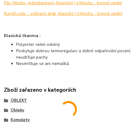
Pás Wushu, jednobarevný (klasický) | eWushu - bojové umění
Kungfu pás - vyšívaný drak, klasický | eWushu - bojové umění
Klasická tkanina :
Polyester velmi odolný
Poskytuje dobrou termoregulaci a dobré odpařování pocení,
neudržuje pachy
Nesmršťuje se ani nemačká.
Zboží zařazeno v kategoriích
OBLEKY
Obleky
Komplety