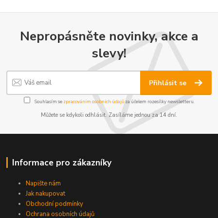
Nepropásněte novinky, akce a
slevy!
Přihlásit se
Souhlasím se
zpracováním osobních údajů
za účelem rozesílky newsletteru.
Můžete se kdykoli odhlásit. Zasíláme jednou za 14 dní.
Informace pro zákazníky
Napište nám
Jak nakupovat
Obchodní podmínky
Ochrana osobních údajů