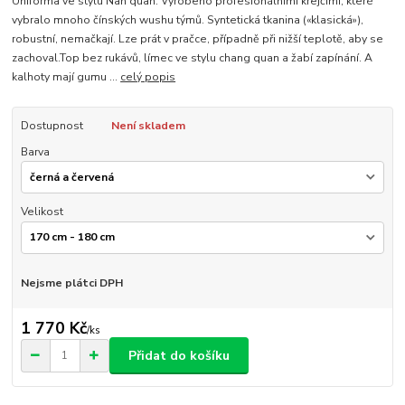
Uniforma ve stylu Nan quan. Vyrobeno profesionálními krejčími, které
vybralo mnoho čínských wushu týmů. Syntetická tkanina («klasická»),
robustní, nemačkají. Lze prát v pračce, případně při nižší teplotě, aby se
zachoval.Top bez rukávů, límec ve stylu chang quan a žabí zapínání. A
kalhoty mají gumu ...
celý popis
Dostupnost
Není skladem
Barva
Velikost
Nejsme plátci DPH
1 770 Kč
/
ks
Přidat do košíku