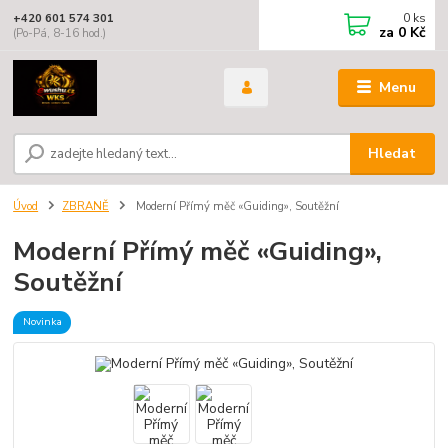
0
ks
+420 601 574 301
za
0 Kč
(Po-Pá, 8-16 hod.)
Menu
Hledat
Úvod
ZBRANĚ
Moderní Přímý měč «Guiding», Soutěžní
Moderní Přímý měč «Guiding»,
Soutěžní
Novinka