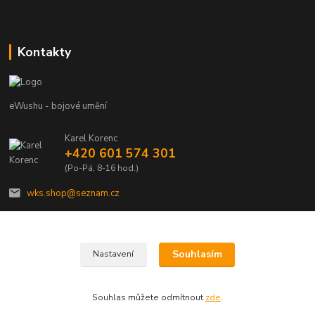
Kontakty
eWushu - bojové umění
Karel Korenc
+420 601 574 301
(Po-Pá, 8-16 hod.)
wks.shop@seznam.cz
Souhlasím
Nastavení
© Copyright 2021 - Young shop s.r.o., Jaurisova 515/4, Michle, 140 00 Praha 4
Souhlas můžete odmítnout
zde
.
Vytvořeno na
Eshop-rychle.cz