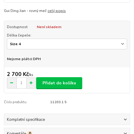
Gui Ding Jian - rovný meč
celý popis
Dostupnost
Není skladem
Délka čepele:
Nejsme plátci DPH
2 700 Kč
/
ks
Přidat do košíku
Číslo produktu:
11203.1 5
Kompletní specifikace
Komentáře
0