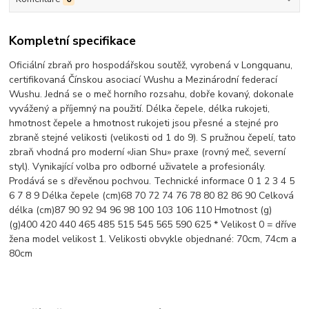
Kompletní specifikace
Oficiální zbraň pro hospodářskou soutěž, vyrobená v Longquanu,
certifikovaná Čínskou asociací Wushu a Mezinárodní federací
Wushu. Jedná se o meč horního rozsahu, dobře kovaný, dokonale
vyvážený a příjemný na použití. Délka čepele, délka rukojeti,
hmotnost čepele a hmotnost rukojeti jsou přesné a stejné pro
zbraně stejné velikosti (velikosti od 1 do 9). S pružnou čepelí, tato
zbraň vhodná pro moderní «Jian Shu» praxe (rovný meč, severní
styl). Vynikající volba pro odborné uživatele a profesionály.
Prodává se s dřevěnou pochvou. Technické informace 0 1 2 3 4 5
6 7 8 9 Délka čepele (cm)68 70 72 74 76 78 80 82 86 90 Celková
délka (cm)87 90 92 94 96 98 100 103 106 110 Hmotnost (g)
(g)400 420 440 465 485 515 545 565 590 625 * Velikost 0 = dříve
žena model velikost 1. Velikosti obvykle objednané: 70cm, 74cm a
80cm