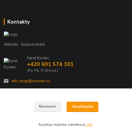
Kontakty
eWushu - bojové umění
Karel Korenc
+420 601 574 301
(Po-Pá, 8-16 hod.)
wks.shop@seznam.cz
Souhlasím
Nastavení
© Copyright 2021 - Young shop s.r.o., Jaurisova 515/4, Michle, 140 00 Praha 4
Souhlas můžete odmítnout
zde
.
Vytvořeno na
Eshop-rychle.cz