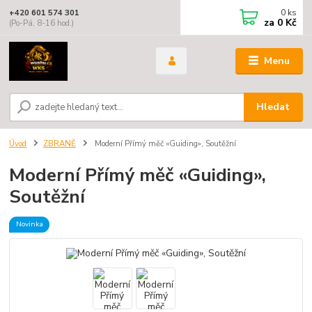
0
ks
+420 601 574 301
za
0 Kč
(Po-Pá, 8-16 hod.)
Menu
Hledat
Úvod
ZBRANĚ
Moderní Přímý měč «Guiding», Soutěžní
Moderní Přímý měč «Guiding»,
Soutěžní
Novinka