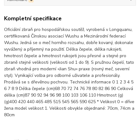
Kompletní specifikace
Oficiální zbraň pro hospodářskou soutěž, vyrobená v Longquanu,
certifikovaná Čínskou asociací Wushu a Mezinárodní federací
Wushu. Jedná se o meč horního rozsahu, dobře kovaný, dokonale
vyvážený a příjemný na použití. Délka čepele, délka rukojeti,
hmotnost čepele a hmotnost rukojeti jsou přesné a stejné pro
zbraně stejné velikosti (velikosti od 1 do 9). S pružnou čepelí, tato
zbraň vhodná pro moderní «Jian Shu» praxe (rovný meč, severní
styl). Vynikající volba pro odborné uživatele a profesionály.
Prodává se s dřevěnou pochvou. Technické informace 0 1 2 3 4 5
6 7 8 9 Délka čepele (cm)68 70 72 74 76 78 80 82 86 90 Celková
délka (cm)87 90 92 94 96 98 100 103 106 110 Hmotnost (g)
(g)400 420 440 465 485 515 545 565 590 625 * Velikost 0 = dříve
žena model velikost 1. Velikosti obvykle objednané: 70cm, 74cm a
80cm