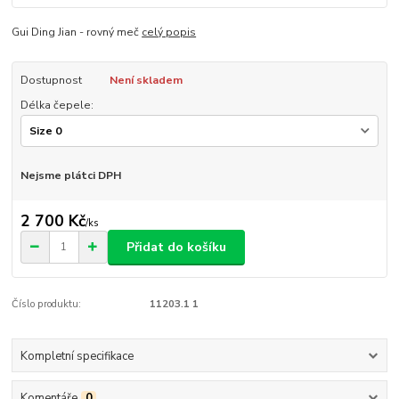
Gui Ding Jian - rovný meč
celý popis
Dostupnost
Není skladem
Délka čepele:
Nejsme plátci DPH
2 700 Kč
/
ks
Přidat do košíku
Číslo produktu:
11203.1 1
Kompletní specifikace
Komentáře
0