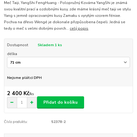
Meč Taiji, YangShi FengHuang - Polopružný Kovárna YangShi je známá
svou kvalitní prací a ozdobnými kusy, zde máme krásný meč taiji ve stylu
Yang s jemně opracovanými kusy Zamaku s vyrytým vzorem fénixe.
Pochva na dřevo Wengé je dokonale přizpůsobena čepeli. Jedná se
tedy o meč s velmi dobrými povrch...
celý popis
Dostupnost
Skladem 1 ks
délka
Nejsme plátci DPH
2 400 Kč
/
ks
Přidat do košíku
Číslo produktu:
52378-2