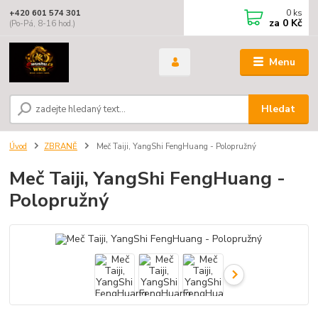
0
ks
+420 601 574 301
za
0 Kč
(Po-Pá, 8-16 hod.)
Menu
Hledat
Úvod
ZBRANĚ
Meč Taiji, YangShi FengHuang - Polopružný
Meč Taiji, YangShi FengHuang -
Polopružný