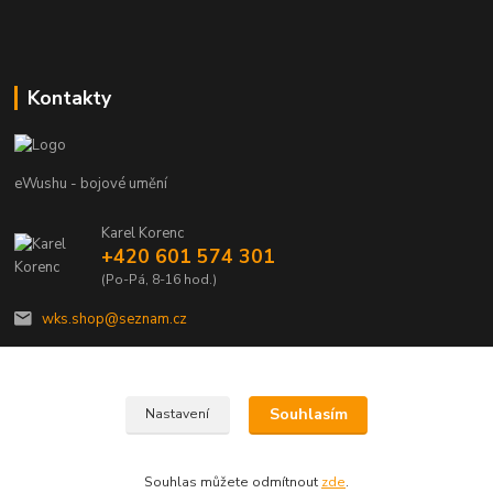
Kontakty
eWushu - bojové umění
Karel Korenc
+420 601 574 301
(Po-Pá, 8-16 hod.)
wks.shop@seznam.cz
Souhlasím
Nastavení
© Copyright 2021 - Young shop s.r.o., Jaurisova 515/4, Michle, 140 00 Praha 4
Souhlas můžete odmítnout
zde
.