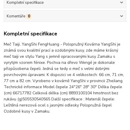
Kompletní specifikace
Komentáře
0
Kompletní specifikace
Meč Taiji, YangShi FengHuang - Polopružný Kovárna YangShi je
známá svou kvalitní prací a ozdobnými kusy, zde máme krásný
meč taiji ve stylu Yang s jemně opracovanými kusy Zamaku s
vyrytým vzorem fénixe. Pochva na dřevo Wengé je dokonale
přizpůsobena čepeli. Jedná se tedy o meč s velmi dobrými
povrchovými úpravami. K dispozici ve 4 velikostech: 66 cm, 71 cm,
77 cm a 82 cm. Vyrobeno v kovárně YangShi v provincii ZheJiang.
Technické informace Model čepele 24"26" 28" 30" Délka čepele
(cm) 66717782 Celková délka (cm) 8893100104 hmotnost bez
rukávu (g)505530540565 Další specifikace : Materiál čepele:
Leštěná nerezová ocel s jasnými odlesky Polopružná čepel
Ozdobné kusy v Zamaku.