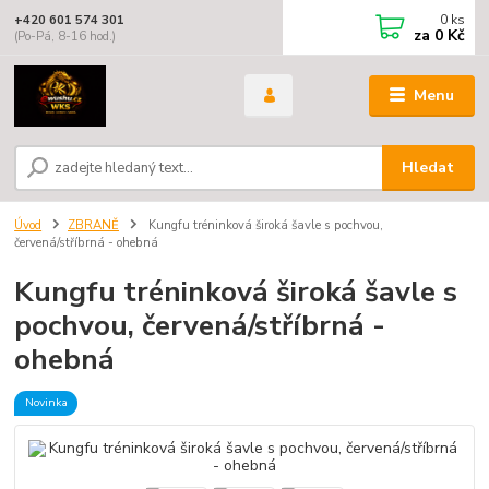
0
ks
+420 601 574 301
za
0 Kč
(Po-Pá, 8-16 hod.)
Menu
Hledat
Úvod
ZBRANĚ
Kungfu tréninková široká šavle s pochvou,
červená/stříbrná - ohebná
Kungfu tréninková široká šavle s
pochvou, červená/stříbrná -
ohebná
Novinka