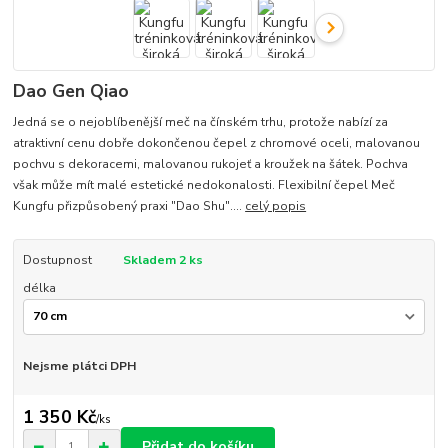
Dao Gen Qiao
Jedná se o nejoblíbenější meč na čínském trhu, protože nabízí za
atraktivní cenu dobře dokončenou čepel z chromové oceli, malovanou
pochvu s dekoracemi, malovanou rukojeť a kroužek na šátek. Pochva
však může mít malé estetické nedokonalosti. Flexibilní čepel Meč
Kungfu přizpůsobený praxi "Dao Shu"....
celý popis
Dostupnost
Skladem 2 ks
délka
Nejsme plátci DPH
1 350 Kč
/
ks
Přidat do košíku