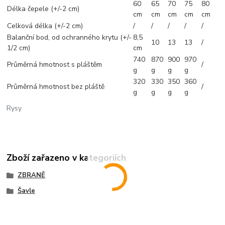
60
65
70
75
80
Délka čepele (+/-2 cm)
cm
cm
cm
cm
cm
Celková délka (+/-2 cm)
/
/
/
/
/
Balanční bod, od ochranného krytu (+/-
8,5
10
13
13
/
1/2 cm)
cm
740
870
900
970
Průměrná hmotnost s pláštěm
/
g
g
g
g
320
330
350
360
Průměrná hmotnost bez pláště
/
g
g
g
g
Rysy
Zboží zařazeno v kategoriích
ZBRANĚ
Šavle