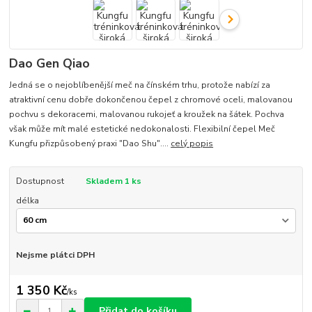
Dao Gen Qiao
Jedná se o nejoblíbenější meč na čínském trhu, protože nabízí za
atraktivní cenu dobře dokončenou čepel z chromové oceli, malovanou
pochvu s dekoracemi, malovanou rukojeť a kroužek na šátek. Pochva
však může mít malé estetické nedokonalosti. Flexibilní čepel Meč
Kungfu přizpůsobený praxi "Dao Shu"....
celý popis
Dostupnost
Skladem 1 ks
délka
Nejsme plátci DPH
1 350 Kč
/
ks
Přidat do košíku