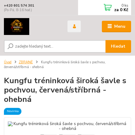
0
ks
+420 601 574 301
za
0 Kč
(Po-Pá, 8-16 hod.)
Menu
Hledat
Úvod
ZBRANĚ
Kungfu tréninková široká šavle s pochvou,
červená/stříbrná - ohebná
Kungfu tréninková široká šavle s
pochvou, červená/stříbrná -
ohebná
Novinka