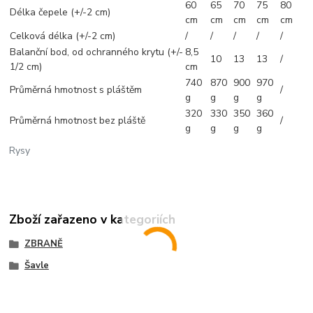
60
65
70
75
80
Délka čepele (+/-2 cm)
cm
cm
cm
cm
cm
Celková délka (+/-2 cm)
/
/
/
/
/
Balanční bod, od ochranného krytu (+/-
8,5
10
13
13
/
1/2 cm)
cm
740
870
900
970
Průměrná hmotnost s pláštěm
/
g
g
g
g
320
330
350
360
Průměrná hmotnost bez pláště
/
g
g
g
g
Rysy
Zboží zařazeno v kategoriích
ZBRANĚ
Šavle