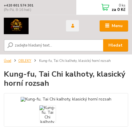
0
ks
+420 601 574 301
za
0 Kč
(Po-Pá, 8-16 hod.)
Menu
Hledat
Úvod
OBLEKY
Kung-fu, Tai Chi kalhoty, klasický horní rozsah
Kung-fu, Tai Chi kalhoty, klasický
horní rozsah