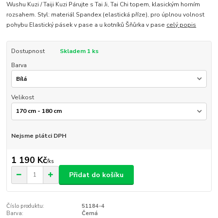
Wushu Kuzi / Taiji Kuzi Párujte s Tai Ji, Tai Chi topem, klasickým horním
rozsahem. Styl: materiál Spandex (elastická příze), pro úplnou volnost
pohybu Elastický pásek v pase a u kotníků Šňůrka v pase
celý popis
Dostupnost
Skladem 1 ks
Barva
Velikost
Nejsme plátci DPH
1 190 Kč
/
ks
Přidat do košíku
Číslo produktu:
51184-4
Barva:
Černá