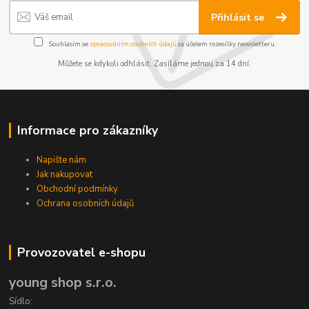
Přihlásit se
Souhlasím se
zpracováním osobních údajů
za účelem rozesílky newsletteru.
Můžete se kdykoli odhlásit. Zasíláme jednou za 14 dní.
Informace pro zákazníky
Napište nám
Jak nakupovat
Obchodní podmínky
Ochrana osobních údajů
Provozovatel e-shopu
young shop s.r.o.
Sídlo: