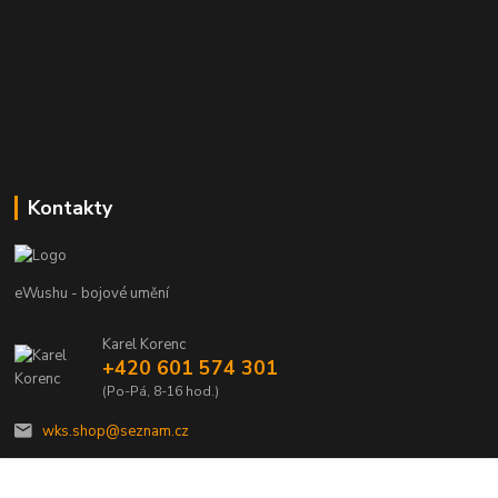
Kontakty
eWushu - bojové umění
Karel Korenc
+420 601 574 301
(Po-Pá, 8-16 hod.)
wks.shop@seznam.cz