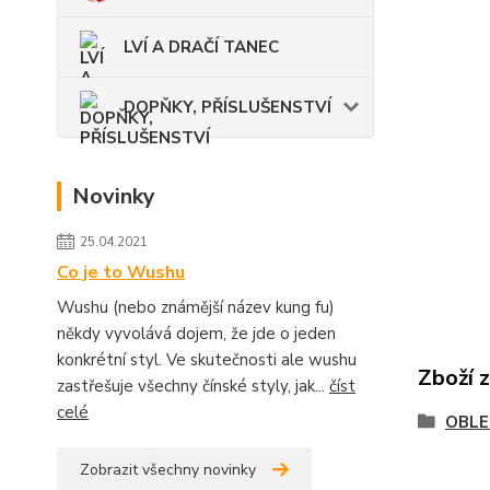
LVÍ A DRAČÍ TANEC
DOPŇKY, PŘÍSLUŠENSTVÍ
Novinky
25.04.2021
Co je to Wushu
Wushu (nebo známější název kung fu)
někdy vyvolává dojem, že jde o jeden
konkrétní styl. Ve skutečnosti ale wushu
Zboží 
zastřešuje všechny čínské styly, jak...
číst
celé
OBLE
Zobrazit všechny novinky