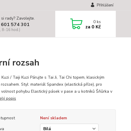
Přihlášení
 si rady? Zavolejte.
0
ks
 601 574 301
za
0 Kč
, 8-16 hod.)
rní rozsah
uzi / Taiji Kuzi Párujte s Tai Ji, Tai Chi topem, klasickým
 rozsahem. Styl: materiál Spandex (elastická příze), pro
 volnost pohybu Elastický pásek v pase a u kotníků Šňůrka v
elý popis
tupnost
Není skladem
va