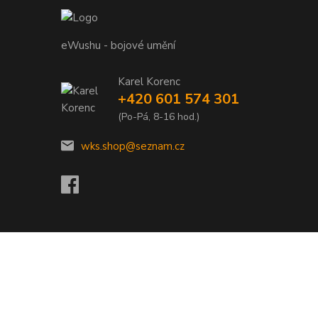
eWushu - bojové umění
Karel Korenc
+420 601 574 301
(Po-Pá, 8-16 hod.)
wks.shop@seznam.cz