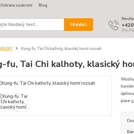
Ochrana soukromí
Blog
Nevíte
Hledat
+420
(Po-Pá
OBLEKY
Kung-fu, Tai Chi kalhoty, klasický horní rozsah
-fu, Tai Chi kalhoty, klasický ho
Wushu K
horním
úplnou
pase
c
Dos
Bar