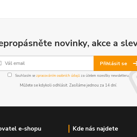
epropásněte novinky, akce a slev
Přihlásit se
Souhlasím se
zpracováním osobních údajů
za účelem rozesílky newsletteru.
Můžete se kdykoli odhlásit. Zasíláme jednou za 14 dní.
vatel e-shopu
Kde nás najdete