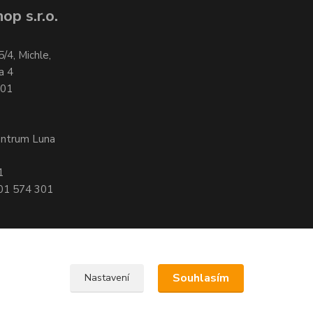
op s.r.o.
5/4, Michle,
a 4
701
entrum Luna
1
601 574 301
Souhlasím
Nastavení