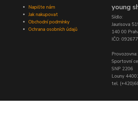
young sh
Napište nám
Jak nakupovat
Sídlo:
Obchodní podmínky
Jaurisova 51
Ochrana osobních údajů
140 00 Prah
IČO: 09267
Provozovna:
Sportovní c
SNP 2206
Louny 4400
tel. (+420)