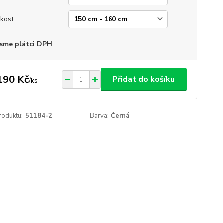
ikost
sme plátci DPH
190 Kč
Přidat do košíku
/
ks
roduktu:
51184-2
Barva:
Černá