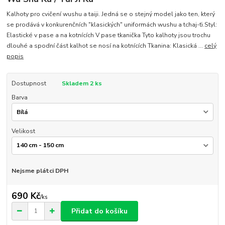
Kalhoty pro cvičení wushu a taiji. Jedná se o stejný model jako ten, který
se prodává v konkurenčních "klasických" uniformách wushu a tchaj-ťi.Styl:
Elastické v pase a na kotnících V pase tkanička Tyto kalhoty jsou trochu
dlouhé a spodní část kalhot se nosí na kotnících Tkanina: Klasická ...
celý
popis
Dostupnost
Skladem 2 ks
Barva
Velikost
Nejsme plátci DPH
690 Kč
/
ks
Přidat do košíku