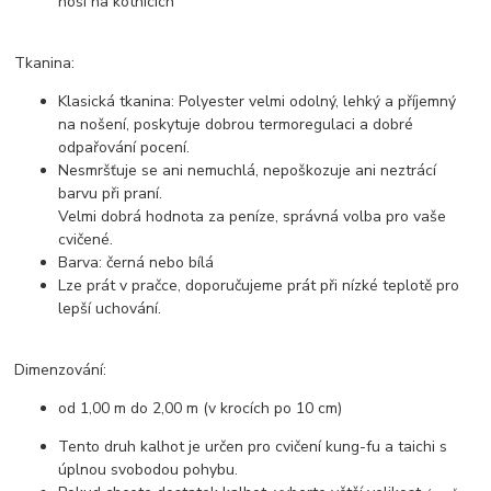
nosí na kotnících
Tkanina:
Klasická tkanina: Polyester velmi odolný, lehký a příjemný
na nošení, poskytuje dobrou termoregulaci a dobré
odpařování pocení.
Nesmršťuje se ani nemuchlá, nepoškozuje ani neztrácí
barvu při praní.
Velmi dobrá hodnota za peníze, správná volba pro vaše
cvičené.
Barva: černá nebo bílá
Lze prát v pračce, doporučujeme prát při nízké teplotě pro
lepší uchování.
Dimenzování:
od 1,00 m do 2,00 m (v krocích po 10 cm)
Tento druh kalhot je určen pro cvičení kung-fu a taichi s
úplnou svobodou pohybu.