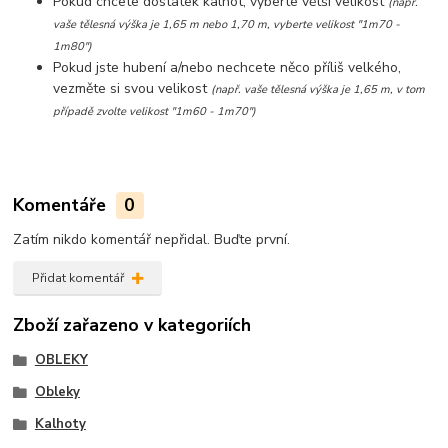
Pokud chcete dostatek kalhot, vyberte větší velikost
(např.
vaše tělesná výška je 1,65 m nebo 1,70 m, vyberte velikost "1m70 -
1m80")
Pokud jste hubení a/nebo nechcete něco příliš velkého,
vezměte si svou velikost
(např. vaše tělesná výška je 1,65 m, v tom
případě zvolte velikost "1m60 - 1m70")
Komentáře
0
Zatím nikdo komentář nepřidal. Buďte první.
Přidat komentář
Zboží zařazeno v kategoriích
OBLEKY
Obleky
Kalhoty