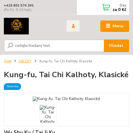
0
ks
+420 601 574 301
za
0 Kč
(Po-Pá, 8-16 hod.)
Menu
Hledat
Úvod
OBLEKY
Kung-fu, Tai Chi Kalhoty, Klasické
Kung-fu, Tai Chi Kalhoty, Klasické
Novinka
Wu Shu Ku / Tai Ji Ku