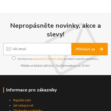
Nepropásněte novinky, akce a
slevy!
Přihlásit se
Souhlasím se
zpracováním osobních údajů
za účelem rozesílky newsletteru.
Můžete se kdykoli odhlásit. Zasíláme jednou za 14 dní.
Informace pro zákazníky
Napište nám
Jak nakupovat
Obchodní podmínky