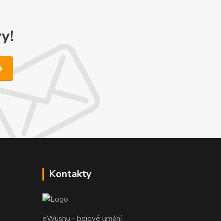
y!
Kontakty
eWushu - bojové umění