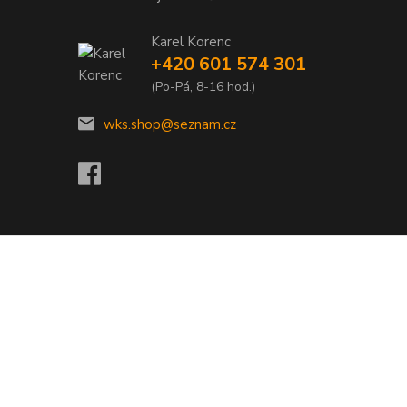
Karel Korenc
+420 601 574 301
(Po-Pá, 8-16 hod.)
wks.shop@seznam.cz
Vytvořeno na
Eshop-rychle.cz