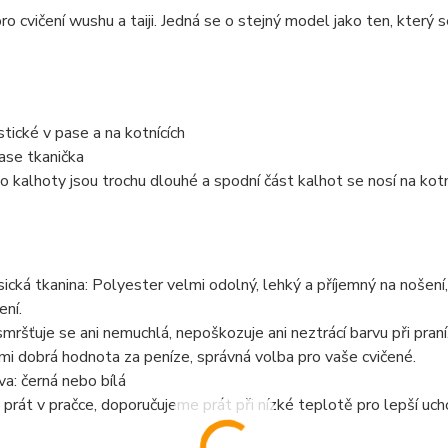
ro cvičení wushu a taiji. Jedná se o stejný model jako ten, který
stické v pase a na kotnících
ase tkanička
o kalhoty jsou trochu dlouhé a spodní část kalhot se nosí na kotn
sická tkanina: Polyester velmi odolný, lehký a příjemný na nošen
ení.
mršťuje se ani nemuchlá, nepoškozuje ani neztrácí barvu při praní
mi dobrá hodnota za peníze, správná volba pro vaše cvičené.
va: černá nebo bílá
 prát v pračce, doporučujeme prát při nízké teplotě pro lepší uch