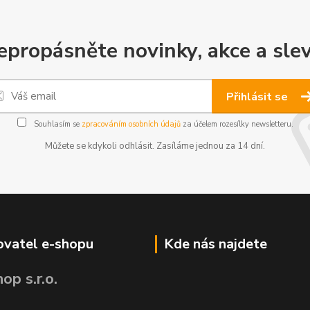
epropásněte novinky, akce a slev
Přihlásit se
Souhlasím se
zpracováním osobních údajů
za účelem rozesílky newsletteru.
Můžete se kdykoli odhlásit. Zasíláme jednou za 14 dní.
vatel e-shopu
Kde nás najdete
op s.r.o.