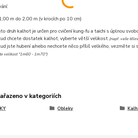
ání:
1,00 m do 2,00 m (v krocích po 10 cm)
to druh kalhot je určen pro cvičení kung-fu a taichi s úplnou svo
ud chcete dostatek kalhot, vyberte větší velikost
(např. vaše těl
ud jste hubení a/nebo nechcete něco příliš velkého, vezměte si 
te velikost "1m60 - 1m70")
zařazeno v kategoriích
KY
Obleky
Kalh