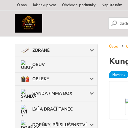
O nás
Jak nakupovat
Obchodní podmínky
Napište nám
Úvod
ZBRANĚ
Kung
OBUV
Novinka
OBLEKY
SANDA / MMA BOX
LVÍ A DRAČÍ TANEC
DOPŇKY, PŘÍSLUŠENSTVÍ