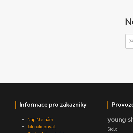
N
Informace pro zákazníky
Provozo
young sh
Napište nám
Jak nakupovat
Sídlo: