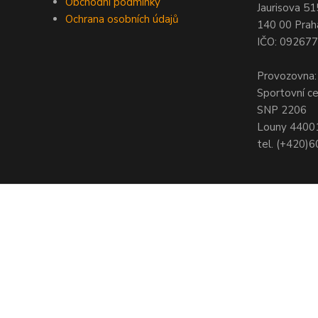
Obchodní podmínky
Jaurisova 51
Ochrana osobních údajů
140 00 Prah
IČO: 09267
Provozovna:
Sportovní c
SNP 2206
Louny 4400
tel. (+420)
© Copyright 2021 - Young shop s.r.o., Jaurisova 515/4, Michle