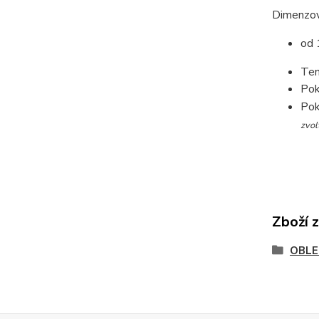
Dimenzov
od 
Ten
Pok
Pok
zvol
Zboží 
OBLE