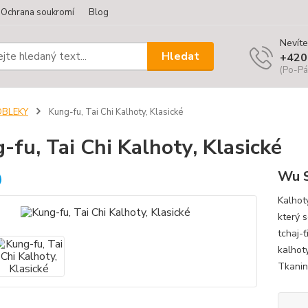
Ochrana soukromí
Blog
Nevíte
Hledat
+420
(Po-Pá
OBLEKY
Kung-fu, Tai Chi Kalhoty, Klasické
-fu, Tai Chi Kalhoty, Klasické
Wu S
Kalhoty
který 
tchaj-ť
kalhot
Tkanina