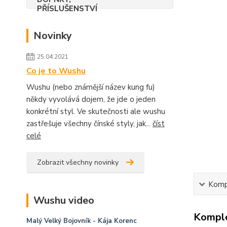
Novinky
25.04.2021
Co je to Wushu
Wushu (nebo známější název kung fu)
někdy vyvolává dojem, že jde o jeden
konkrétní styl. Ve skutečnosti ale wushu
zastřešuje všechny čínské styly, jak...
číst
celé
Zobrazit všechny novinky
Kompl
Wushu video
Komple
Malý Velký Bojovník
- Kája Korenc