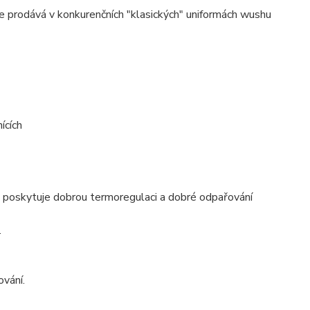
 se prodává v konkurenčních "klasických" uniformách wushu
ících
í, poskytuje dobrou termoregulaci a dobré odpařování
.
ování.