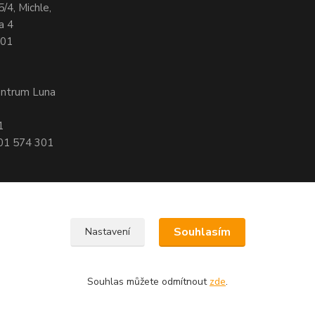
5/4, Michle,
a 4
701
entrum Luna
1
601 574 301
Souhlasím
Nastavení
, 140 00 Praha 4
Souhlas můžete odmítnout
zde
.