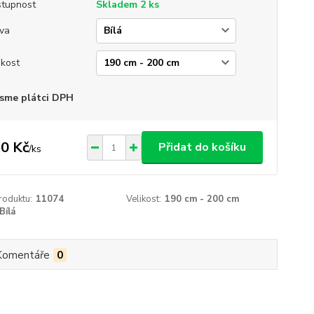
tupnost
Skladem 2 ks
va
ikost
sme plátci DPH
0 Kč
Přidat do košíku
/
ks
roduktu:
11074
Velikost:
190 cm - 200 cm
Bílá
Komentáře
0