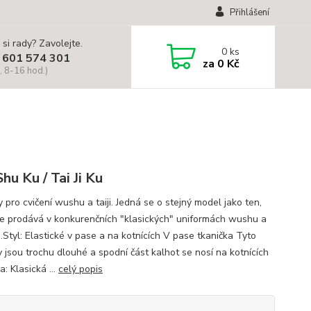
Přihlášení
 si rady? Zavolejte.
0
ks
 601 574 301
za
0 Kč
, 8-16 hod.)
hu Ku / Tai Ji Ku
 pro cvičení wushu a taiji. Jedná se o stejný model jako ten,
se prodává v konkurenčních "klasických" uniformách wushu a
i.Styl: Elastické v pase a na kotnících V pase tkanička Tyto
y jsou trochu dlouhé a spodní část kalhot se nosí na kotnících
: Klasická ...
celý popis