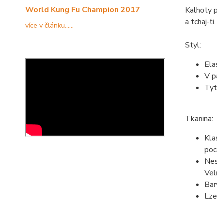
World Kung Fu Champion 2017
Kalhoty p
a tchaj-ťi.
více v článku......
Styl:
Ela
V p
Tyt
Tkanina:
Kla
poc
Nes
Vel
Bar
Lze