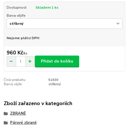
Dostupnost
Skladem 1 ks
Barva vějíře
Nejsme plátci DPH
960 Kč
/
ks
Přidat do košíku
Číslo produktu:
51630
Barva vějíře:
stříbrný
Zboží zařazeno v kategoriích
ZBRANĚ
Párové zbraně