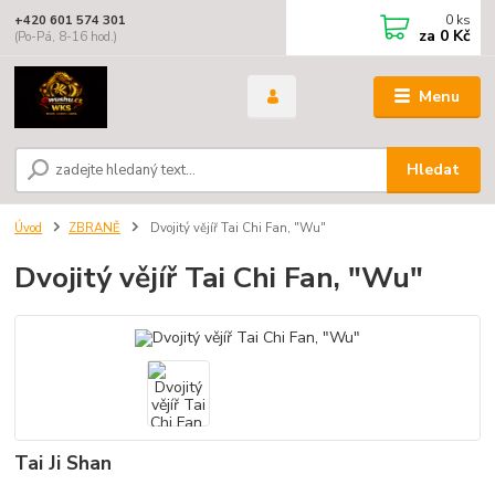
0
ks
+420 601 574 301
za
0 Kč
(Po-Pá, 8-16 hod.)
Menu
Hledat
Úvod
ZBRANĚ
Dvojitý vějíř Tai Chi Fan, "Wu"
Dvojitý vějíř Tai Chi Fan, "Wu"
Tai Ji Shan