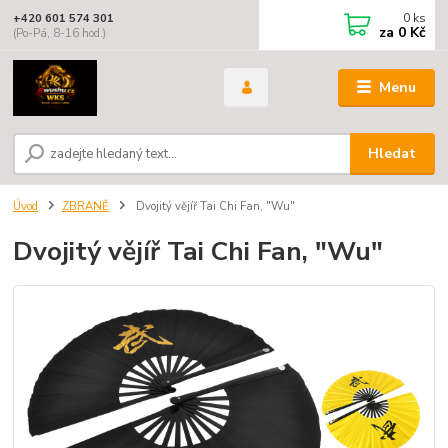
0
ks
+420 601 574 301
za
0 Kč
(Po-Pá, 8-16 hod.)
Menu
Hledat
Úvod
ZBRANĚ
Dvojitý vějíř Tai Chi Fan, "Wu"
Dvojitý vějíř Tai Chi Fan, "Wu"