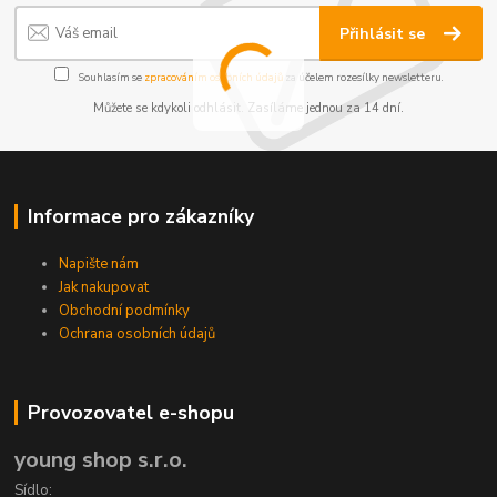
Přihlásit se
Souhlasím se
zpracováním osobních údajů
za účelem rozesílky newsletteru.
Můžete se kdykoli odhlásit. Zasíláme jednou za 14 dní.
Informace pro zákazníky
Napište nám
Jak nakupovat
Obchodní podmínky
Ochrana osobních údajů
Provozovatel e-shopu
young shop s.r.o.
Sídlo: