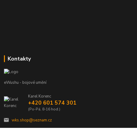
Kontakty
eWushu - bojové umění
Karel Korenc
+420 601 574 301
(Po-Pá, 8-16 hod.)
wks.shop@seznam.cz