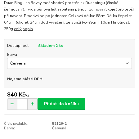
Duan Bing Jian Rovný meč vhodný pro trénink Duanbingu (čínské
šermování). Tvrdá pěnová hůl zabalená pěnou. Gumová rukojeť pro lepší
přilnavost. Prodává se po jednotce Celková délka: 88cm Délka čepele:
64cm Rukojeť: 24cm Bod vyvážení, ze stráží (+/- ½cm): 10cm Hmotnost:
250g
celý popis
Dostupnost
Skladem 2 ks
Barva
Nejsme plátci DPH
840 Kč
/
ks
Přidat do košíku
Číslo produktu:
52126-2
Barva:
Červená