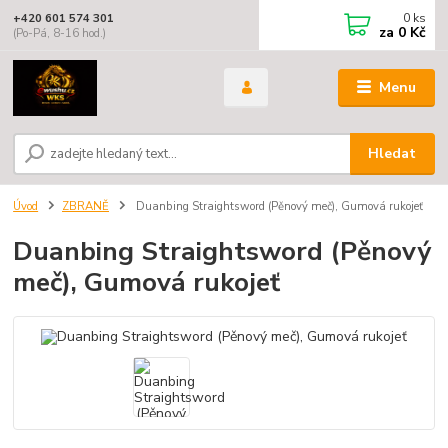
0
ks
+420 601 574 301
za
0 Kč
(Po-Pá, 8-16 hod.)
Menu
Hledat
Úvod
ZBRANĚ
Duanbing Straightsword (Pěnový meč), Gumová rukojeť
Duanbing Straightsword (Pěnový
meč), Gumová rukojeť