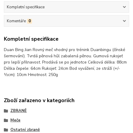
Kompletní specifikace
Komentáře
0
Kompletní specifikace
Duan Bing Jian Rovný meč vhodný pro trénink Duanbingu (čínské
šermování). Tvrdá pěnová hůl zabalená pěnou. Gumová rukojeť
pro lepší přilnavost. Prodává se po jednotce Celková délka: 88cm
Délka čepele: 64cm Rukojeť: 24cm Bod vyvážení, ze stráží (+/-
½cm): 10cm Hmotnost: 250g
Zboží zařazeno v kategoriích
ZBRANĚ
Meče
Ostatní zbraně