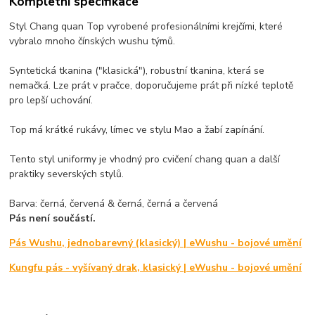
Kompletní specifikace
Styl Chang quan Top vyrobené profesionálními krejčími, které
vybralo mnoho čínských wushu týmů.
Syntetická tkanina ("klasická"), robustní tkanina, která se
nemačká. Lze prát v pračce, doporučujeme prát při nízké teplotě
pro lepší uchování.
Top má krátké rukávy, límec ve stylu Mao a žabí zapínání.
Tento styl uniformy je vhodný pro cvičení chang quan a další
praktiky severských stylů.
Barva: černá, červená & černá, černá a červená
Pás není součástí.
Pás Wushu, jednobarevný (klasický) | eWushu - bojové umění
Kungfu pás - vyšívaný drak, klasický | eWushu - bojové umění