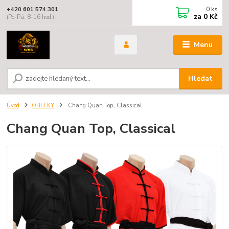
0
ks
+420 601 574 301
za
0 Kč
(Po-Pá, 8-16 hod.)
Menu
Hledat
Úvod
OBLEKY
Chang Quan Top, Classical
Chang Quan Top, Classical