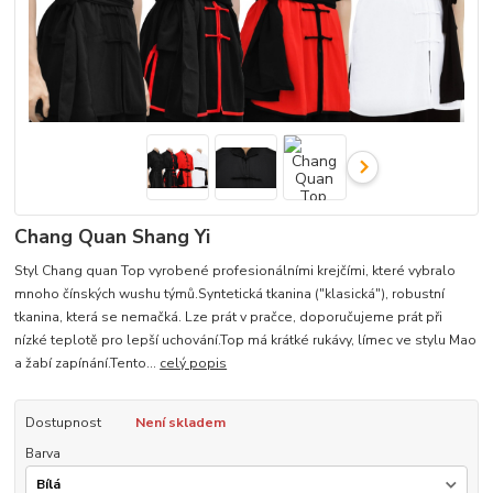
Chang Quan Shang Yi
Styl Chang quan Top vyrobené profesionálními krejčími, které vybralo
mnoho čínských wushu týmů.Syntetická tkanina ("klasická"), robustní
tkanina, která se nemačká. Lze prát v pračce, doporučujeme prát při
nízké teplotě pro lepší uchování.Top má krátké rukávy, límec ve stylu Mao
a žabí zapínání.Tento...
celý popis
Dostupnost
Není skladem
Barva