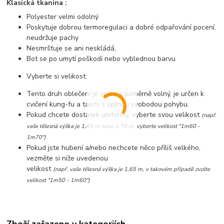
Klasická tkanina :
Polyester velmi odolný
Poskytuje dobrou termoregulaci a dobré odpařování pocení,
neudržuje pachy
Nesmršťuje se ani neskládá,
Bot se po umytí poškodí nebo vyblednou barvu
Vyberte si velikost:
Tento druh oblečení je velký a poměrně volný, je určen k
cvičení kung-fu a taichi s úplnou svobodou pohybu.
Pokud chcete dostatek uniformy, vyberte svou velikost
(např.
vaše tělesná výška je 1,65 m nebo 1,70 m, vyberte velikost "1m60 -
1m70")
Pokud jste hubení a/nebo nechcete něco příliš velkého,
vezměte si níže uvedenou
velikost
(např. vaše tělesná výška je 1,65 m, v takovém případě zvolte
velikost "1m50 - 1m60")
Zboží zařazeno v kategoriích