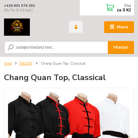
0
ks
+420 601 574 301
za
0 Kč
(Po-Pá, 8-16 hod.)
Menu
Hledat
Úvod
OBLEKY
Chang Quan Top, Classical
Chang Quan Top, Classical