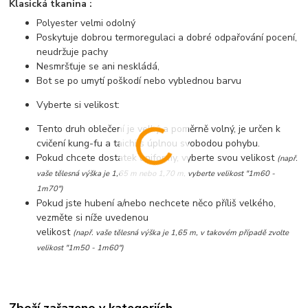
Klasická tkanina :
Polyester velmi odolný
Poskytuje dobrou termoregulaci a dobré odpařování pocení,
neudržuje pachy
Nesmršťuje se ani neskládá,
Bot se po umytí poškodí nebo vyblednou barvu
Vyberte si velikost:
Tento druh oblečení je velký a poměrně volný, je určen k
cvičení kung-fu a taichi s úplnou svobodou pohybu.
Pokud chcete dostatek uniformy, vyberte svou velikost
(např.
vaše tělesná výška je 1,65 m nebo 1,70 m, vyberte velikost "1m60 -
1m70")
Pokud jste hubení a/nebo nechcete něco příliš velkého,
vezměte si níže uvedenou
velikost
(např. vaše tělesná výška je 1,65 m, v takovém případě zvolte
velikost "1m50 - 1m60")
Zboží zařazeno v kategoriích