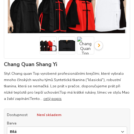
Chang Quan Shang Yi
Styl Chang quan Top vyrobené profesionálními krejčími, které vybralo
mnoho čínských wushu týmů.Syntetická tkanina ("klasická"), robustní
tkanina, která se nemačká. Lze prát v pračce, doporučujeme prát při
nízké teplotě pro lepší uchování.Top má krátké rukávy, límec ve stylu Mao
a žabí zapínání.Tento...
celý popis
Dostupnost
Není skladem
Barva