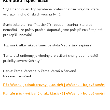
Kompletní specifikace
Styl Chang quan Top vyrobené profesionálními krejčími, které
vybralo mnoho čínských wushu týmů.
Syntetická tkanina ("klasická"), robustní tkanina, která se
nemačká. Lze prát v pračce, doporučujeme prát při nízké teplotě
pro lepší uchování.
Top má krátké rukávy, límec ve stylu Mao a žabí zapínání.
Tento styl uniformy je vhodný pro cvičení chang quan a další
praktiky severských stylů.
Barva: černá, červená & černá, černá a červená
Pás není součástí.
Pás Wushu, jednobarevný (klasický) | eWushu - bojové umění
Kungfu pás - vyšívaný drak, klasický | eWushu - bojové umění