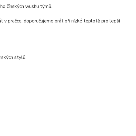
oho čínských wushu týmů.
át v pračce, doporučujeme prát při nízké teplotě pro lepší
rských stylů.