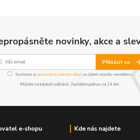
epropásněte novinky, akce a slev
Přihlásit se
Souhlasím se
zpracováním osobních údajů
za účelem rozesílky newsletteru.
Můžete se kdykoli odhlásit. Zasíláme jednou za 14 dní.
vatel e-shopu
Kde nás najdete