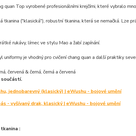
g quan Top vyrobené profesionálními krejčími, které vybralo mn
á tkanina ("klasická"), robustní tkanina, která se nemačká. Lze pr
átké rukávy, límec ve stylu Mao a žabí zapínání.
l uniformy je vhodný pro cvičení chang quan a další praktiky seve
rná, červená & černá, černá a červená
 součástí.
u, jednobarevný (klasický) | eWushu - bojové umění
ás - vyšívaný drak, klasický | eWushu - bojové umění
 tkanina :