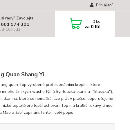
Přihlášení
 si rady? Zavolejte.
0
ks
 601 574 301
za
0 Kč
, 8-16 hod.)
g Quan Shang Yi
hang quan Top vyrobené profesionálními krejčími, které
o mnoho čínských wushu týmů.Syntetická tkanina ("klasická"),
ní tkanina, která se nemačká. Lze prát v pračce, doporučujeme
i nízké teplotě pro lepší uchování.Top má krátké rukávy, límec
u Mao a žabí zapínání.Tento...
celý popis