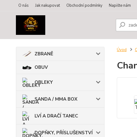
O nás
Jak nakupovat
Obchodní podmínky
Napište nám
Úvod
ZBRANĚ
Chan
OBUV
OBLEKY
SANDA / MMA BOX
LVÍ A DRAČÍ TANEC
DOPŇKY, PŘÍSLUŠENSTVÍ