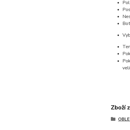
Pol
Pos
Nes
Bot
Vyb
Ten
Pok
Pok
vel
Zboží 
OBLE