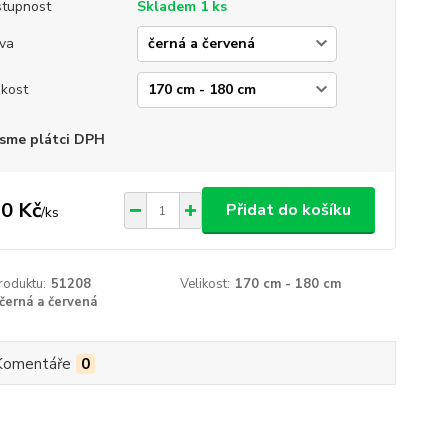
tupnost
Skladem 1 ks
va
ikost
sme plátci DPH
0 Kč
Přidat do košíku
/
ks
roduktu:
51208
Velikost:
170 cm - 180 cm
černá a červená
Komentáře
0