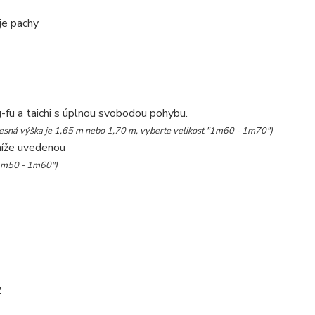
je pachy
g-fu a taichi s úplnou svobodou pohybu.
lesná výška je 1,65 m nebo 1,70 m, vyberte velikost "1m60 - 1m70")
níže uvedenou
 "1m50 - 1m60")
y