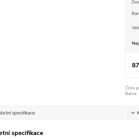
Dos
Bar
Vel
Nej
87
Číslo p
Barva:
etní specifikace
tní specifikace