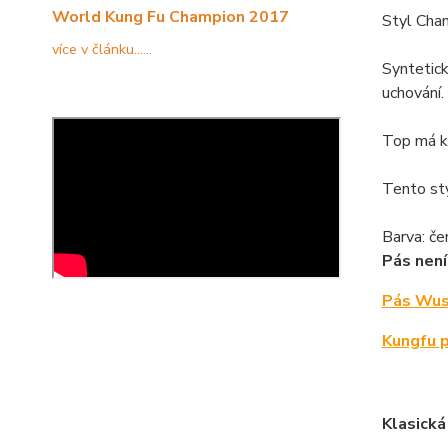
World Kung Fu Champion 2017
Styl Chan
více v článku......
Syntetick
uchování.
Top má kr
Tento sty
Barva: če
Pás není
Pás Wush
Kungfu p
Klasická