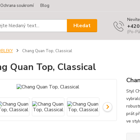
Ochrana soukromí
Blog
Nevíte
Hledat
+420
(Po-Pá
OBLEKY
Chang Quan Top, Classical
g Quan Top, Classical
Chan
Styl C
vybral
robust
prát př
ve styl