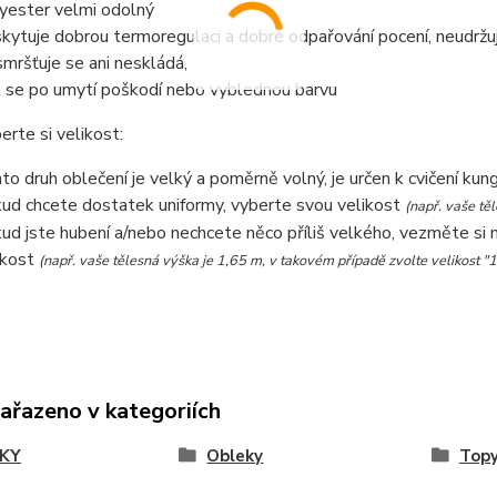
yester velmi odolný
kytuje dobrou termoregulaci a dobré odpařování pocení, neudržu
mršťuje se ani neskládá,
 se po umytí poškodí nebo vyblednou barvu
erte si velikost:
to druh oblečení je velký a poměrně volný, je určen k cvičení kun
ud chcete dostatek uniformy, vyberte svou velikost
(např. vaše tě
ud jste hubení a/nebo nechcete něco příliš velkého, vezměte si 
ikost
(např. vaše tělesná výška je 1,65 m, v takovém případě zvolte velikost
zařazeno v kategoriích
KY
Obleky
Top