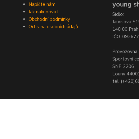
young sh
Napište nám
Jak nakupovat
Sídlo:
Obchodní podmínky
Jaurisova 51
Ochrana osobních údajů
140 00 Prah
IČO: 09267
Provozovna:
Sportovní c
SNP 2206
Louny 4400
tel. (+420)