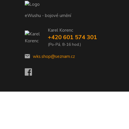
eWushu - bojové umění
Karel Korenc
+420 601 574 301
(Po-Pá, 8-16 hod.)
wks.shop@seznam.cz