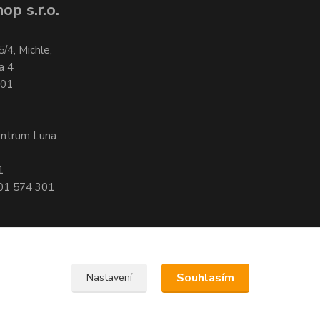
op s.r.o.
5/4, Michle,
a 4
701
entrum Luna
1
601 574 301
Souhlasím
Nastavení