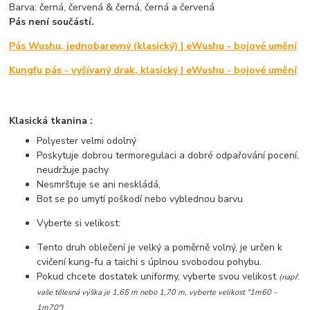
Barva: černá, červená & černá, černá a červená
Pás není součástí.
Pás Wushu, jednobarevný (klasický) | eWushu - bojové umění
Kungfu pás - vyšívaný drak, klasický | eWushu - bojové umění
Klasická tkanina :
Polyester velmi odolný
Poskytuje dobrou termoregulaci a dobré odpařování pocení,
neudržuje pachy
Nesmršťuje se ani neskládá,
Bot se po umytí poškodí nebo vyblednou barvu
Vyberte si velikost:
Tento druh oblečení je velký a poměrně volný, je určen k
cvičení kung-fu a taichi s úplnou svobodou pohybu.
Pokud chcete dostatek uniformy, vyberte svou velikost
(např.
vaše tělesná výška je 1,65 m nebo 1,70 m, vyberte velikost "1m60 -
1m70")