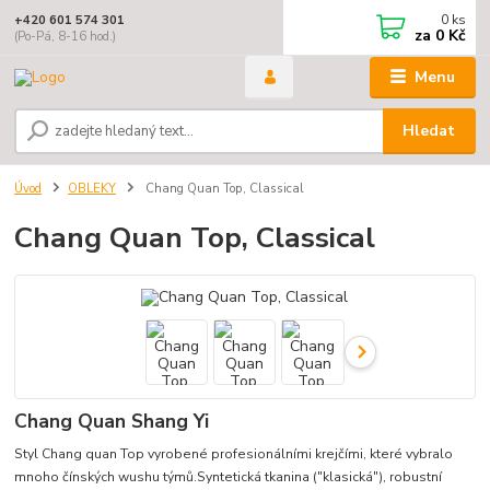
0
ks
+420 601 574 301
za
0 Kč
(Po-Pá, 8-16 hod.)
Menu
Hledat
Úvod
OBLEKY
Chang Quan Top, Classical
Chang Quan Top, Classical
Chang Quan Shang Yi
Styl Chang quan Top vyrobené profesionálními krejčími, které vybralo
mnoho čínských wushu týmů.Syntetická tkanina ("klasická"), robustní