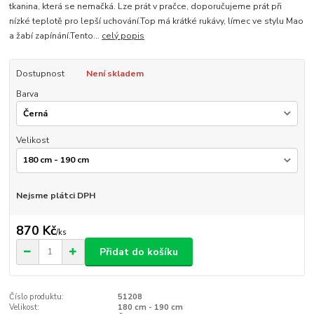
tkanina, která se nemačká. Lze prát v pračce, doporučujeme prát při
nízké teplotě pro lepší uchování.Top má krátké rukávy, límec ve stylu Mao
a žabí zapínání.Tento...
celý popis
Dostupnost
Není skladem
Barva
Velikost
Nejsme plátci DPH
870 Kč
/
ks
Přidat do košíku
Číslo produktu:
51208
Velikost:
180 cm - 190 cm