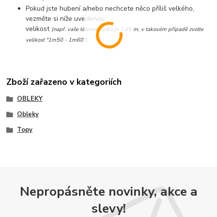
Pokud jste hubení a/nebo nechcete něco příliš velkého,
vezměte si níže uvedenou
velikost
(např. vaše tělesná výška je 1,65 m, v takovém případě zvolte
velikost "1m50 - 1m60")
Zboží zařazeno v kategoriích
OBLEKY
Obleky
Topy
Nepropásněte novinky, akce a
slevy!