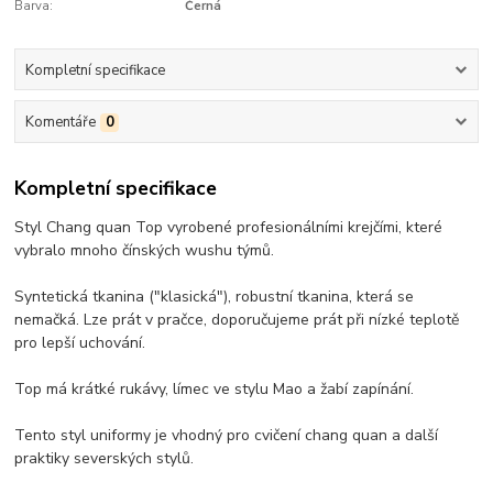
Barva:
Černá
Kompletní specifikace
Komentáře
0
Kompletní specifikace
Styl Chang quan Top vyrobené profesionálními krejčími, které
vybralo mnoho čínských wushu týmů.
Syntetická tkanina ("klasická"), robustní tkanina, která se
nemačká. Lze prát v pračce, doporučujeme prát při nízké teplotě
pro lepší uchování.
Top má krátké rukávy, límec ve stylu Mao a žabí zapínání.
Tento styl uniformy je vhodný pro cvičení chang quan a další
praktiky severských stylů.