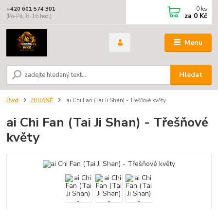
0
ks
+420 601 574 301
za
0 Kč
(Po-Pá, 8-16 hod.)
Menu
Hledat
Úvod
ZBRANĚ
ai Chi Fan (Tai Ji Shan) - Třešňové květy
ai Chi Fan (Tai Ji Shan) - Třešňové
květy