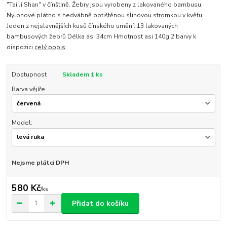
"Tai Ji Shan" v čínštině. Žebry jsou vyrobeny z lakovaného bambusu.
Nylonové plátno s hedvábně potištěnou slinovou stromkou v květu.
Jeden z nejslavnějších kusů čínského umění. 13 lakovaných
bambusových žebrů Délka asi 34cm Hmotnost asi 140g 2 barvy k
dispozici
celý popis
Dostupnost
Skladem 1 ks
Barva vějíře
Model:
Nejsme plátci DPH
580 Kč
/
ks
Přidat do košíku