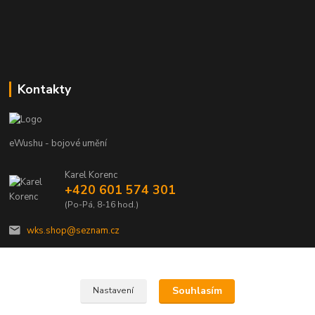
Kontakty
eWushu - bojové umění
Karel Korenc
+420 601 574 301
(Po-Pá, 8-16 hod.)
wks.shop@seznam.cz
Souhlasím
Nastavení