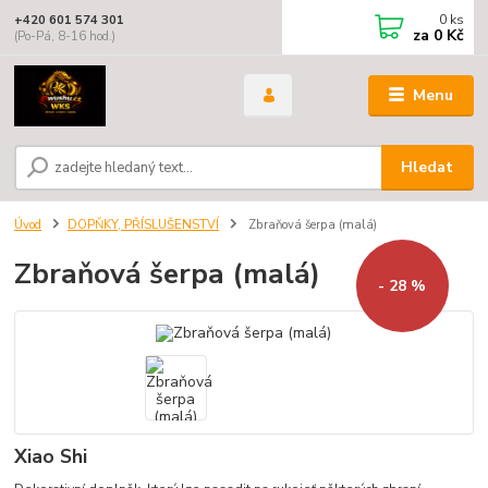
0
ks
+420 601 574 301
za
0 Kč
(Po-Pá, 8-16 hod.)
Menu
Hledat
Úvod
DOPŇKY, PŘÍSLUŠENSTVÍ
Zbraňová šerpa (malá)
Zbraňová šerpa (malá)
- 28 %
Xiao Shi