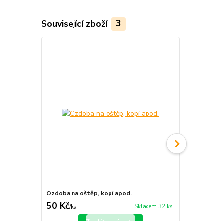
Související zboží
3
Ozdoba na oštěp, kopí apod.
Mečový střa
50 Kč
150 Kč
Skladem 32 ks
/
ks
/
ks