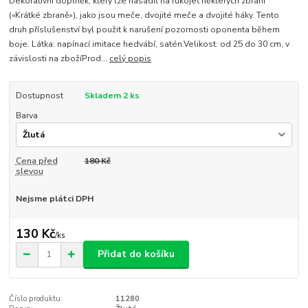
Dekorativní doplněk, který lze nasadit na rukojeť některých zbraní
(«Krátké zbraně»), jako jsou meče, dvojité meče a dvojité háky. Tento
druh příslušenství byl použit k narušení pozornosti oponenta během
boje. Látka: napínací imitace hedvábí, satén.Velikost: od 25 do 30 cm, v
závislosti na zbožíProd...
celý popis
Dostupnost
Skladem 2 ks
Barva
Cena před
180 Kč
slevou
Nejsme plátci DPH
130 Kč
/
ks
Přidat do košíku
Číslo produktu:
11280