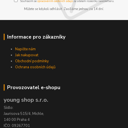
Souhlasím se
zpracováním osobních údajů
za účelem rozesílky newsletteru.
Můžete se kdykoli odhlásit. Zasíláme jednou za 14 dní.
Informace pro zákazníky
Napište nám
Jak nakupovat
Obchodní podmínky
Ochrana osobních údajů
Provozovatel e-shopu
young shop s.r.o.
Sídlo:
Jaurisova 515/4, Michle,
140 00 Praha 4
IČO: 09267701